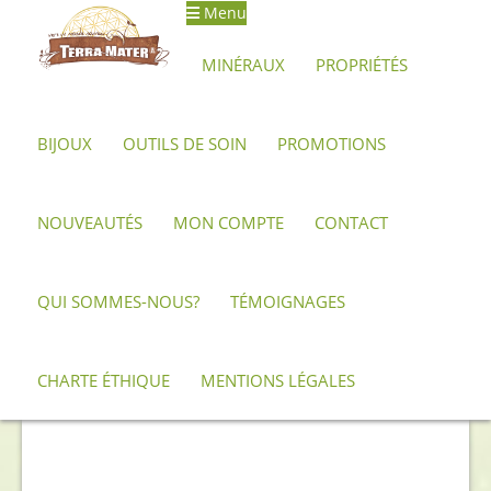
Menu
Aller
Aller
à
au
MINÉRAUX
PROPRIÉTÉS
la
contenu
navigation
BIJOUX
OUTILS DE SOIN
PROMOTIONS
Accueil
Bijoux et créations artisanales
Colliers
Collier pour
bébé, mélange d’ambres de la Baltique
NOUVEAUTÉS
MON COMPTE
CONTACT
QUI SOMMES-NOUS?
TÉMOIGNAGES
CHARTE ÉTHIQUE
MENTIONS LÉGALES