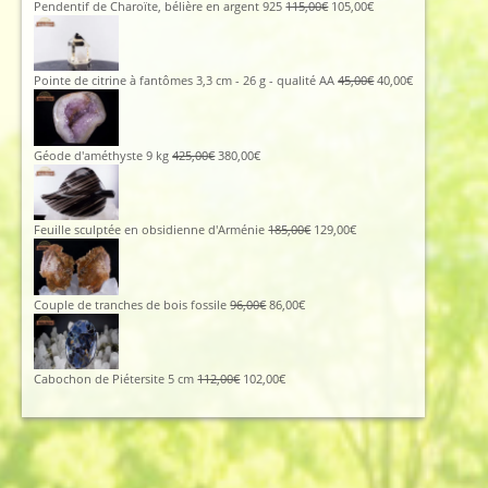
Le
Le
Pendentif de Charoïte, bélière en argent 925
115,00
€
105,00
€
prix
prix
initial
actuel
était :
est :
115,00€.
105,00€.
Le
Le
Pointe de citrine à fantômes 3,3 cm - 26 g - qualité AA
45,00
€
40,00
€
prix
prix
initial
actuel
était :
est :
45,00€.
40,00€.
Le
Le
Géode d'améthyste 9 kg
425,00
€
380,00
€
prix
prix
initial
actuel
était :
est :
425,00€.
380,00€.
Le
Le
Feuille sculptée en obsidienne d'Arménie
185,00
€
129,00
€
prix
prix
initial
actuel
était :
est :
185,00€.
129,00€.
Le
Le
Couple de tranches de bois fossile
96,00
€
86,00
€
prix
prix
initial
actuel
était :
est :
96,00€.
86,00€.
Le
Le
Cabochon de Piétersite 5 cm
112,00
€
102,00
€
prix
prix
initial
actuel
était :
est :
112,00€.
102,00€.