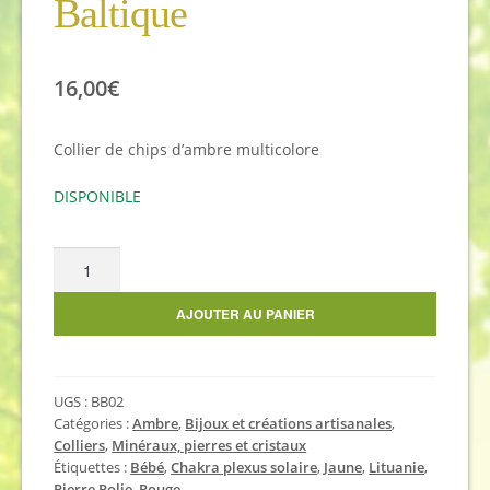
Baltique
16,00
€
Collier de chips d’ambre multicolore
DISPONIBLE
quantité
de
Collier
AJOUTER AU PANIER
pour
bébé,
mélange
UGS :
BB02
d'ambres
Catégories :
Ambre
,
Bijoux et créations artisanales
,
de
Colliers
,
Minéraux, pierres et cristaux
la
Étiquettes :
Bébé
,
Chakra plexus solaire
,
Jaune
,
Lituanie
,
Baltique
Pierre Polie
,
Rouge