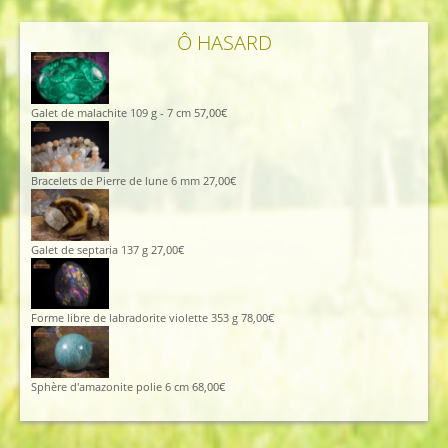
Ô HASARD
Galet de malachite 109 g - 7 cm
57,00
€
Bracelets de Pierre de lune 6 mm
27,00
€
Galet de septaria 137 g
27,00
€
Forme libre de labradorite violette 353 g
78,00
€
Sphère d'amazonite polie 6 cm
68,00
€