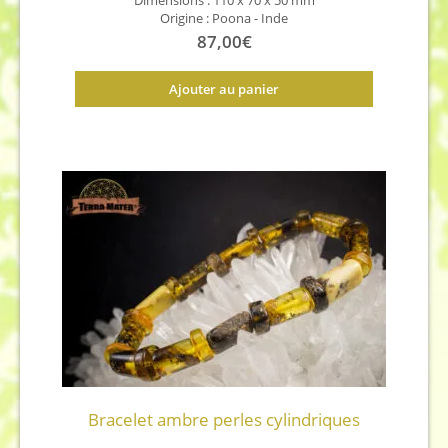
Origine :
Poona - Inde
87,00
€
Ajouter au panier
Bracelet ambre perles cylindriques