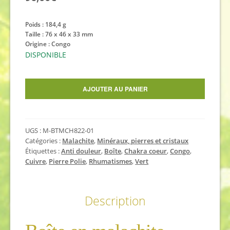
Poids : 184,4 g
Taille : 76 x 46 x 33 mm
Origine : Congo
DISPONIBLE
quantité
AJOUTER AU PANIER
de
Boîte
en
UGS :
M-BTMCH822-01
malachite
Catégories :
Malachite
,
Minéraux, pierres et cristaux
polie
Étiquettes :
Anti douleur
,
Boîte
,
Chakra coeur
,
Congo
,
76
Cuivre
,
Pierre Polie
,
Rhumatismes
,
Vert
mm
Description