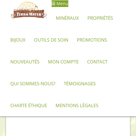
Menu
Aller
Aller
à
au
MINÉRAUX
PROPRIÉTÉS
la
contenu
navigation
BIJOUX
OUTILS DE SOIN
PROMOTIONS
Accueil
Minéraux, pierres et cristaux
Malachite
Boîte en
malachite polie 76 mm
NOUVEAUTÉS
MON COMPTE
CONTACT
QUI SOMMES-NOUS?
TÉMOIGNAGES
CHARTE ÉTHIQUE
MENTIONS LÉGALES