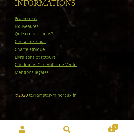
INFORMATIONS
Promotions
Nouveautés
Qui sommes-nous?
Contactez-nous
Charte éthique
Livraisons et retours
Conditions Générales de Vente
Mentions légales
©2020
terramater-mineraux.fr
0
Recherche
Recherche