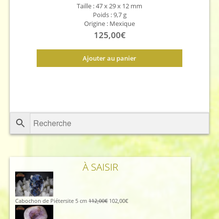
Taille : 47 x 29 x 12 mm
Poids : 9,7 g
Origine : Mexique
125,00
€
Ajouter au panier
À SAISIR
Le
Le
Cabochon de Piétersite 5 cm
112,00
€
102,00
€
prix
prix
initial
actuel