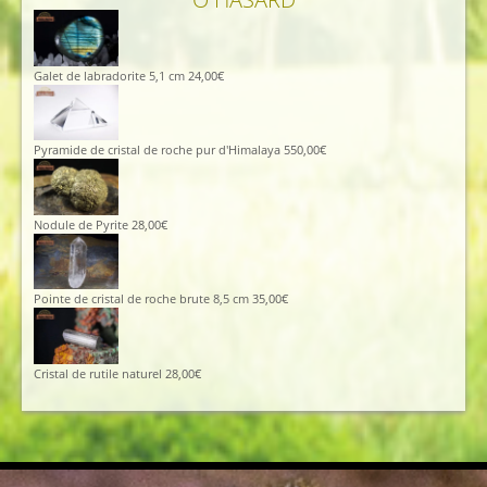
Galet de labradorite 5,1 cm
24,00
€
Pyramide de cristal de roche pur d'Himalaya
550,00
€
Nodule de Pyrite
28,00
€
Pointe de cristal de roche brute 8,5 cm
35,00
€
Cristal de rutile naturel
28,00
€