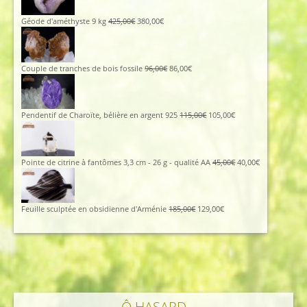
était :
est :
112,00€.
102,00€.
Le
Le
Géode d'améthyste 9 kg
425,00
€
380,00
€
prix
prix
initial
actuel
était :
est :
425,00€.
380,00€.
Le
Le
Couple de tranches de bois fossile
96,00
€
86,00
€
prix
prix
initial
actuel
était :
est :
96,00€.
86,00€.
Le
Le
Pendentif de Charoïte, bélière en argent 925
115,00
€
105,00
€
prix
prix
initial
actuel
était :
est :
115,00€.
105,00€.
Le
Le
Pointe de citrine à fantômes 3,3 cm - 26 g - qualité AA
45,00
€
40,00
€
prix
prix
initial
actuel
était :
est :
45,00€.
40,00€.
Le
Le
Feuille sculptée en obsidienne d'Arménie
185,00
€
129,00
€
prix
prix
initial
actuel
était :
est :
185,00€.
129,00€.
Ô HASARD