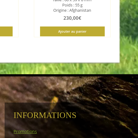
Poids : 55 g
Origine : Afghanistan
230,00
€
Ajouter au panier
INFORMATIONS
Promotions