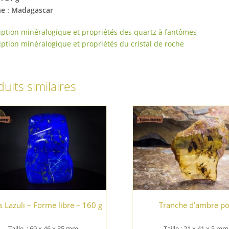
ne : Madagascar
iption minéralogique et propriétés des quartz à fantômes
iption minéralogique et propriétés du cristal de roche
uits similaires
s Lazuli – Forme libre – 160 g
Tranche d’ambre po
Taille : 69 x 46 x 35 mm
Taille : 21 x 41 x 5 mm