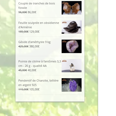
était :
est :
Couple de tranches de bois
112,00€.
102,00€.
fossile
Le
Le
96,00
€
86,00
€
prix
prix
initial
actuel
Feuille sculptée en obsidienne
était :
est :
d'Arménie
96,00€.
86,00€.
Le
Le
185,00
€
129,00
€
prix
prix
initial
actuel
Géode d'améthyste 9 kg
était :
est :
Le
Le
425,00
€
380,00
€
185,00€.
129,00€.
prix
prix
initial
actuel
était :
est :
Pointe de citrine à fantômes 3,3
425,00€.
380,00€.
cm - 26 g - qualité AA
Le
Le
45,00
€
40,00
€
prix
prix
initial
actuel
Pendentif de Charoïte, bélière
était :
est :
en argent 925
45,00€.
40,00€.
Le
Le
115,00
€
105,00
€
prix
prix
initial
actuel
était :
est :
115,00€.
105,00€.