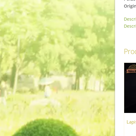
Origi
Descr
Descr
Prod
Lapi