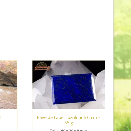
li
Pavé de Lapis Lazuli poli 6 cm –
55 g
Taille : 60 x 39 x 8
mm