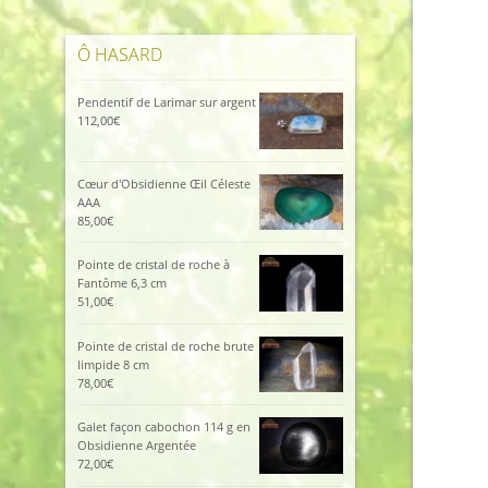
Ô HASARD
Pendentif de Larimar sur argent
112,00
€
Cœur d'Obsidienne Œil Céleste
AAA
85,00
€
Pointe de cristal de roche à
Fantôme 6,3 cm
51,00
€
Pointe de cristal de roche brute
limpide 8 cm
78,00
€
Galet façon cabochon 114 g en
Obsidienne Argentée
72,00
€