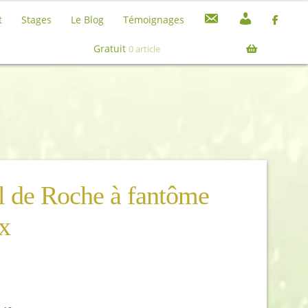
C
M
t
Stages
Le Blog
Témoignages
o
o
Recherche
Recherche
n
n
pour :
Gratuit
0 article
t
c
a
o
c
m
t
p
t
e
al de Roche à fantôme
x