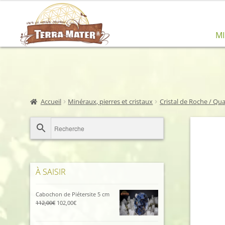
Aller
Aller
M
à
au
la
contenu
navigation
Accueil
Minéraux, pierres et cristaux
Cristal de Roche / Qua
À SAISIR
Cabochon de Piétersite 5 cm
Le
Le
112,00
€
102,00
€
prix
prix
initial
actuel