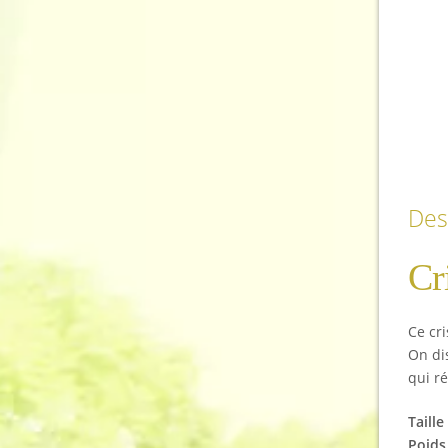
Des
Cr
Ce cri
On dis
qui r
Taille
Poids 