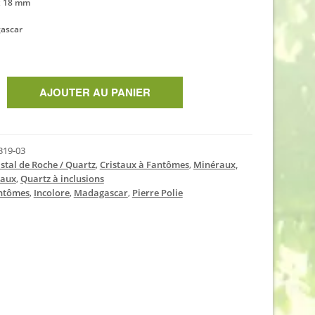
 x 18 mm
gascar
AJOUTER AU PANIER
319-03
istal de Roche / Quartz
,
Cristaux à Fantômes
,
Minéraux,
taux
,
Quartz à inclusions
ntômes
,
Incolore
,
Madagascar
,
Pierre Polie