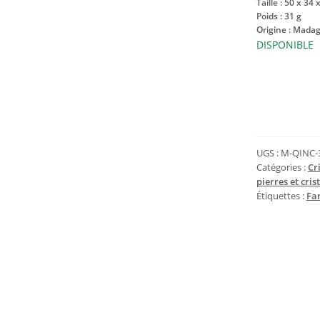
Taille : 50 x 34
Poids : 31 g
Origine : Mada
DISPONIBLE
quantité
de
Cristal
de
Roche
UGS :
M-QINC-
à
Catégories :
Cr
pierres et cris
fantôme
Étiquettes :
Fa
ferreux