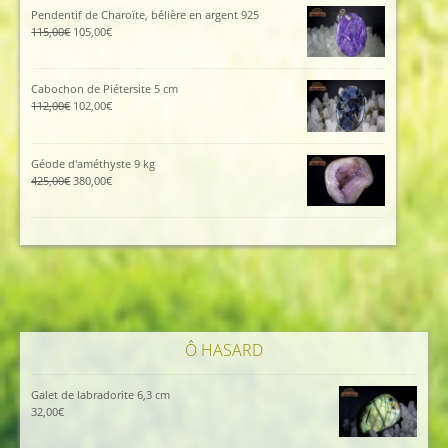
était :
est :
Pendentif de Charoïte, bélière en argent 925
185,00€.
129,00€.
Le
Le
115,00
€
105,00
€
prix
prix
initial
actuel
était :
est :
Cabochon de Piétersite 5 cm
115,00€.
105,00€.
Le
Le
112,00
€
102,00
€
prix
prix
initial
actuel
était :
est :
Géode d'améthyste 9 kg
112,00€.
102,00€.
Le
Le
425,00
€
380,00
€
prix
prix
initial
actuel
était :
est :
425,00€.
380,00€.
Ô HASARD
Galet de labradorite 6,3 cm
32,00
€