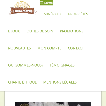
Menu
Aller
Aller
à
au
MINÉRAUX
PROPRIÉTÉS
la
contenu
navigation
BIJOUX
OUTILS DE SOIN
PROMOTIONS
Accueil
Produits identifiés “Forme ovale”
NOUVEAUTÉS
MON COMPTE
CONTACT
Forme ovale
QUI SOMMES-NOUS?
TÉMOIGNAGES
Trié
Affichage de 1–12 sur 15 résultats
du
CHARTE ÉTHIQUE
MENTIONS LÉGALES
plus
1
2
récent
au
plus
ancien