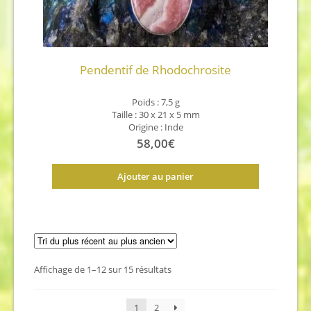
Pendentif de Rhodochrosite
Poids : 7,5 g
Taille : 30 x 21 x 5 mm
Origine : Inde
58,00
€
Ajouter au panier
Trié
Affichage de 1–12 sur 15 résultats
du
plus
1
2
récent