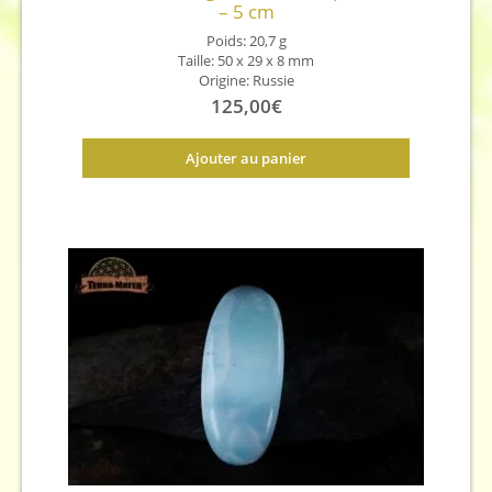
– 5 cm
Poids: 20,7 g
Taille: 50 x 29 x 8 mm
Origine: Russie
125,00
€
Ajouter au panier