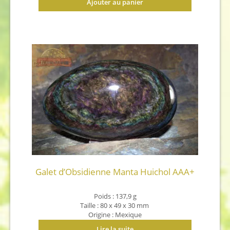
Ajouter au panier
Galet d’Obsidienne Manta Huichol AAA+
Poids :
137,9
g
Taille :
80 x 49 x 30 mm
Origine : Mexique
Lire la suite