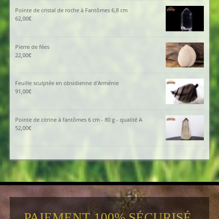
Pointe de cristal de roche à Fantômes 6,8 cm
62,00
€
Pierre de fées
22,00
€
Feuille sculptée en obsidienne d'Arménie
91,00
€
Pointe de citrine à fantômes 6 cm - 80 g - qualité A
52,00
€
PAIEMENT 100% SÉCURISÉ