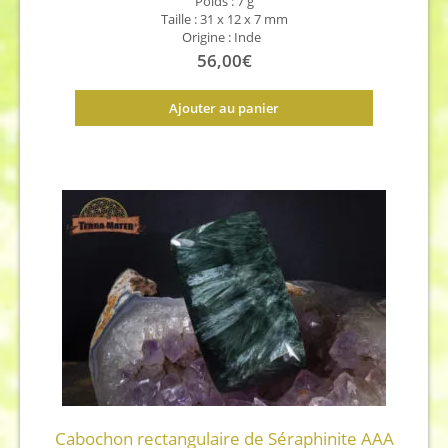
Poids : 7 g
Taille : 31 x 12 x 7 mm
Origine : Inde
56,00
€
Ajouter au panier
Cabochon rectangulaire de Séraphinite AAA