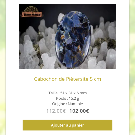
Cabochon de Piétersite 5 cm
Taille : 51 x 31 x 6 mm
Poids : 15,2 g
Origine : Namibie
Le
Le
112,00
€
102,00
€
prix
prix
Ajouter au panier
initial
actuel
était :
est :