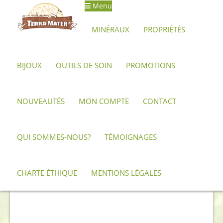
Menu
Aller
Aller
à
au
MINÉRAUX
PROPRIÉTÉS
la
contenu
navigation
BIJOUX
OUTILS DE SOIN
PROMOTIONS
Accueil
Archives
Galet d’Obsidienne Manta Huichol AAA+
NOUVEAUTÉS
MON COMPTE
CONTACT
QUI SOMMES-NOUS?
TÉMOIGNAGES
CHARTE ÉTHIQUE
MENTIONS LÉGALES