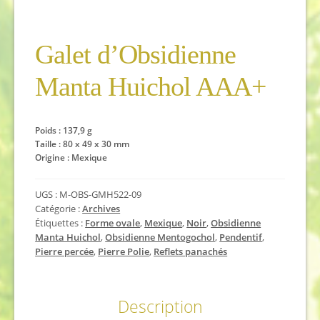
Galet d’Obsidienne
Manta Huichol AAA+
Poids :
137,9
g
Taille :
80 x 49 x 30 mm
Origine : Mexique
UGS :
M-OBS-GMH522-09
Catégorie :
Archives
Étiquettes :
Forme ovale
,
Mexique
,
Noir
,
Obsidienne
Manta Huichol
,
Obsidienne Mentogochol
,
Pendentif
,
Pierre percée
,
Pierre Polie
,
Reflets panachés
Description