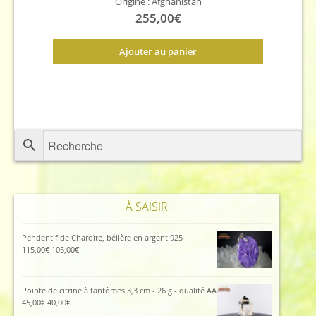
Origine : Afghanistan
255,00
€
Ajouter au panier
À SAISIR
Pendentif de Charoïte, bélière en argent 925
Le
Le
115,00
€
105,00
€
prix
prix
initial
actuel
était :
est :
Pointe de citrine à fantômes 3,3 cm - 26 g - qualité AA
115,00€.
105,00€.
Le
Le
45,00
€
40,00
€
prix
prix