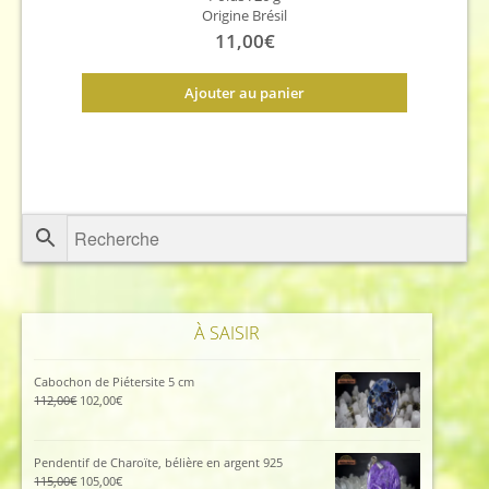
Origine Brésil
11,00
€
Ajouter au panier
À SAISIR
Cabochon de Piétersite 5 cm
Le
Le
112,00
€
102,00
€
prix
prix
initial
actuel
était :
est :
Pendentif de Charoïte, bélière en argent 925
112,00€.
102,00€.
Le
Le
115,00
€
105,00
€