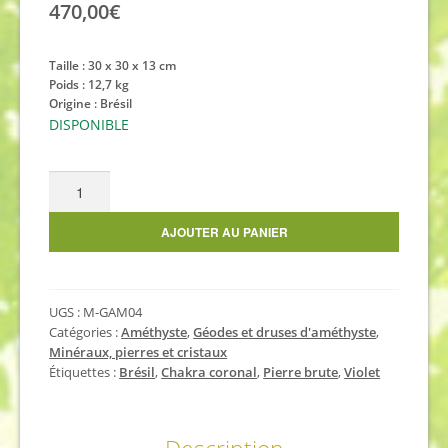
470,00
€
Taille : 30 x 30 x 13 cm
Poids : 12,7 kg
Origine : Brésil
DISPONIBLE
quantité
de
Géode
AJOUTER AU PANIER
d'améthyste
12,7
kg
UGS :
M-GAM04
Catégories :
Améthyste
,
Géodes et druses d'améthyste
,
Minéraux, pierres et cristaux
Étiquettes :
Brésil
,
Chakra coronal
,
Pierre brute
,
Violet