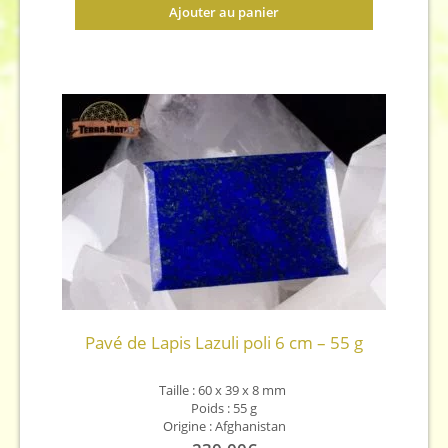
Ajouter au panier
Pavé de Lapis Lazuli poli 6 cm – 55 g
Taille : 60 x 39 x 8
mm
Poids : 55 g
Origine : Afghanistan