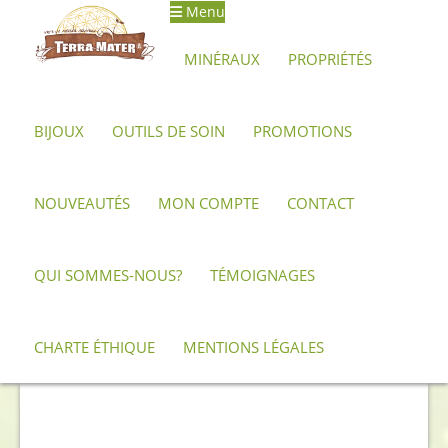
Menu
Aller
Aller
à
au
MINÉRAUX
PROPRIÉTÉS
la
contenu
navigation
BIJOUX
OUTILS DE SOIN
PROMOTIONS
Accueil
Minéraux, pierres et cristaux
Améthyste
Géodes et
druses d'améthyste
Géode d’améthyste 12,7 kg
NOUVEAUTÉS
MON COMPTE
CONTACT
QUI SOMMES-NOUS?
TÉMOIGNAGES
CHARTE ÉTHIQUE
MENTIONS LÉGALES