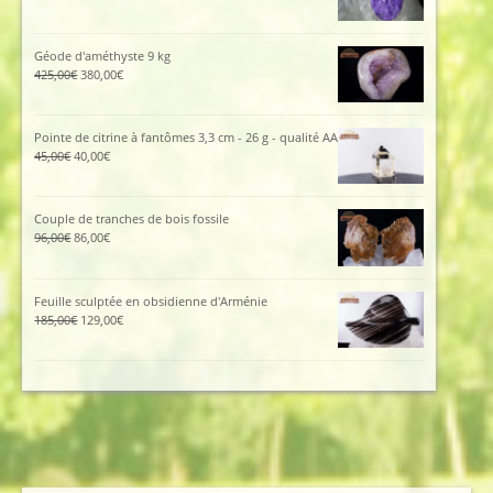
prix
prix
initial
actuel
était :
est :
Géode d'améthyste 9 kg
115,00€.
105,00€.
Le
Le
425,00
€
380,00
€
prix
prix
initial
actuel
était :
est :
Pointe de citrine à fantômes 3,3 cm - 26 g - qualité AA
425,00€.
380,00€.
Le
Le
45,00
€
40,00
€
prix
prix
initial
actuel
était :
est :
Couple de tranches de bois fossile
45,00€.
40,00€.
Le
Le
96,00
€
86,00
€
prix
prix
initial
actuel
était :
est :
Feuille sculptée en obsidienne d'Arménie
96,00€.
86,00€.
Le
Le
185,00
€
129,00
€
prix
prix
initial
actuel
était :
est :
185,00€.
129,00€.