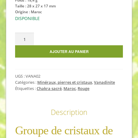
Poids : 18,4 g
Taille : 28 x 27 x 17 mm
Origine : Maroc
DISPONIBLE
quantité
de
Vanadinite
AJOUTER AU PANIER
UGS :
VANA02
Catégories :
Minéraux, pierres et cristaux
,
Vanadinite
Étiquettes :
Chakra sacré
,
Maroc
,
Rouge
Description
Groupe de cristaux de