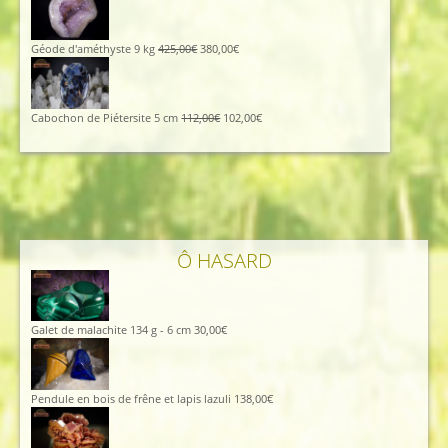
initial
actuel
était :
est :
115,00€.
105,00€.
Le
Le
Géode d'améthyste 9 kg
425,00
€
380,00
€
prix
prix
initial
actuel
était :
est :
425,00€.
380,00€.
Le
Le
Cabochon de Piétersite 5 cm
112,00
€
102,00
€
prix
prix
initial
actuel
était :
est :
112,00€.
102,00€.
Ô HASARD
Galet de malachite 134 g - 6 cm
30,00
€
Pendule en bois de frêne et lapis lazuli
138,00
€