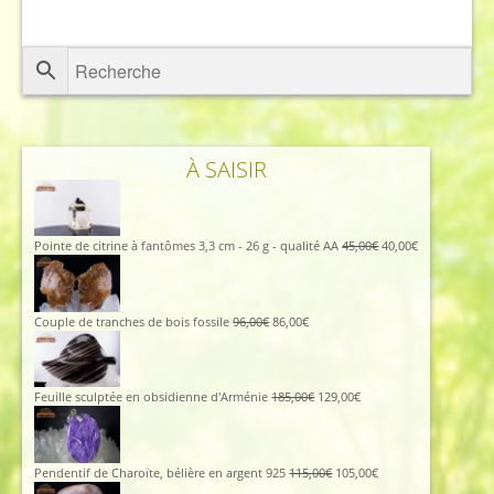
À SAISIR
Le
Le
Pointe de citrine à fantômes 3,3 cm - 26 g - qualité AA
45,00
€
40,00
€
prix
prix
initial
actuel
était :
est :
45,00€.
40,00€.
Le
Le
Couple de tranches de bois fossile
96,00
€
86,00
€
prix
prix
initial
actuel
était :
est :
96,00€.
86,00€.
Le
Le
Feuille sculptée en obsidienne d'Arménie
185,00
€
129,00
€
prix
prix
initial
actuel
était :
est :
185,00€.
129,00€.
Le
Le
Pendentif de Charoïte, bélière en argent 925
115,00
€
105,00
€
prix
prix