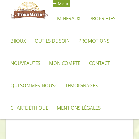
Menu
Aller
Aller
à
au
MINÉRAUX
PROPRIÉTÉS
la
contenu
navigation
BIJOUX
OUTILS DE SOIN
PROMOTIONS
Accueil
Minéraux, pierres et cristaux
Vanadinite
Vanadinite
NOUVEAUTÉS
MON COMPTE
CONTACT
QUI SOMMES-NOUS?
TÉMOIGNAGES
CHARTE ÉTHIQUE
MENTIONS LÉGALES