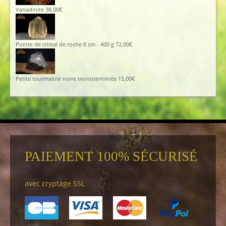
Vanadinite
38,00
€
Pointe de cristal de roche 8 cm - 400 g
72,00
€
Petite tourmaline noire monoterminée
15,00
€
PAIEMENT 100% SÉCURISÉ
avec cryptage SSL