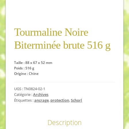
Tourmaline Noire
Biterminée brute 516 g
Taille : 88 x 67 x 52 mm
Poids : 516 g
Origine : Chine
UGS :
TN0824-02-1
Catégorie :
Archives
Étiquettes :
ancrage
,
protection
,
Schorl
Description