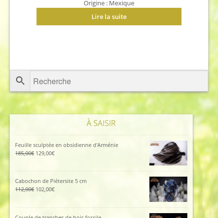
Origine : Mexique
Lire la suite
À SAISIR
Feuille sculptée en obsidienne d'Arménie
Le
Le
185,00
€
129,00
€
prix
prix
initial
actuel
était :
est :
Cabochon de Piétersite 5 cm
185,00€.
129,00€.
Le
Le
112,00
€
102,00
€
prix
prix
initial
actuel
était :
est :
Couple de tranches de bois fossile