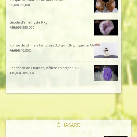
112,00€.
102,00€.
Le
Le
96,00
€
86,00
€
prix
prix
initial
actuel
était :
est :
Géode d'améthyste 9 kg
96,00€.
86,00€.
Le
Le
425,00
€
380,00
€
prix
prix
initial
actuel
était :
est :
Pointe de citrine à fantômes 3,3 cm - 26 g - qualité AA
425,00€.
380,00€.
Le
Le
45,00
€
40,00
€
prix
prix
initial
actuel
était :
est :
Pendentif de Charoïte, bélière en argent 925
45,00€.
40,00€.
Le
Le
115,00
€
105,00
€
prix
prix
initial
actuel
était :
est :
115,00€.
105,00€.
Ô HASARD