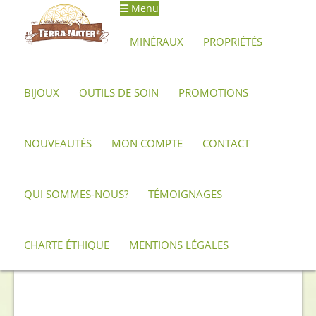
Menu
Aller
Aller
à
au
MINÉRAUX
PROPRIÉTÉS
la
contenu
navigation
BIJOUX
OUTILS DE SOIN
PROMOTIONS
Accueil
Archives
Tourmaline Noire Biterminée brute 516 g
NOUVEAUTÉS
MON COMPTE
CONTACT
QUI SOMMES-NOUS?
TÉMOIGNAGES
CHARTE ÉTHIQUE
MENTIONS LÉGALES