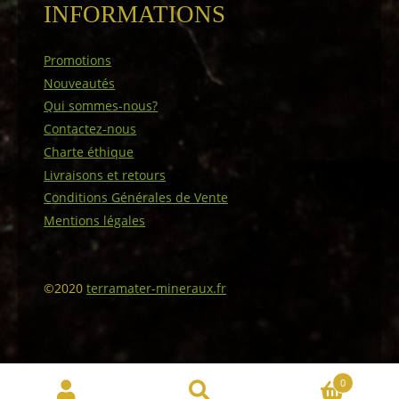
INFORMATIONS
Promotions
Nouveautés
Qui sommes-nous?
Contactez-nous
Charte éthique
Livraisons et retours
Conditions Générales de Vente
Mentions légales
©2020
terramater-mineraux.fr
0
Recherche
Recherche