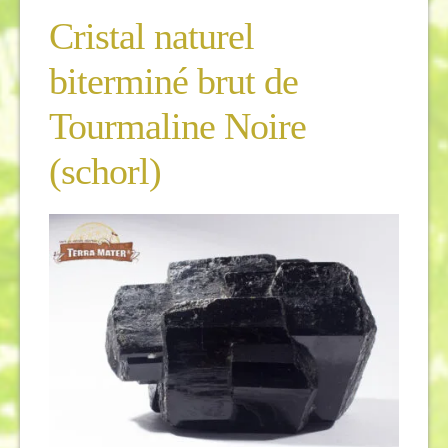
Cristal naturel
biterminé brut de
Tourmaline Noire
(schorl)