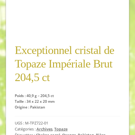
Exceptionnel cristal de
Topaze Impériale Brut
204,5 ct
Poids : 40,9 g – 204,5 ct
Taille : 34 x 22 x 20 mm
Origine : Pakistan
UGS :
M-TPZ722-01
Catégories :
Archives
,
Topaze