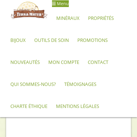
Menu
Aller
Aller
à
au
MINÉRAUX
PROPRIÉTÉS
la
contenu
navigation
BIJOUX
OUTILS DE SOIN
PROMOTIONS
Accueil
Minéraux, pierres et cristaux
Topaze
Exceptionnel
cristal de Topaze Impériale Brut 204,5 ct
NOUVEAUTÉS
MON COMPTE
CONTACT
QUI SOMMES-NOUS?
TÉMOIGNAGES
CHARTE ÉTHIQUE
MENTIONS LÉGALES