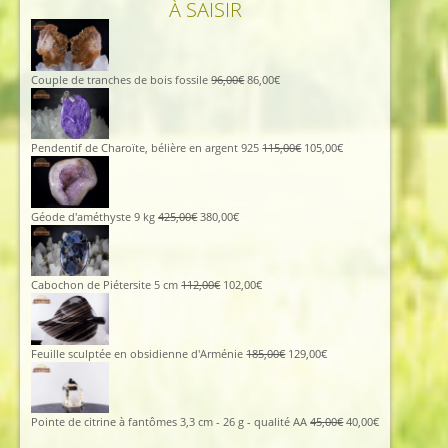
À SAISIR
Le
Le
Couple de tranches de bois fossile
96,00
€
86,00
€
prix
prix
initial
actuel
était :
est :
96,00€.
86,00€.
Le
Le
Pendentif de Charoïte, bélière en argent 925
115,00
€
105,00
€
prix
prix
initial
actuel
était :
est :
115,00€.
105,00€.
Le
Le
Géode d'améthyste 9 kg
425,00
€
380,00
€
prix
prix
initial
actuel
était :
est :
425,00€.
380,00€.
Le
Le
Cabochon de Piétersite 5 cm
112,00
€
102,00
€
prix
prix
initial
actuel
était :
est :
112,00€.
102,00€.
Le
Le
Feuille sculptée en obsidienne d'Arménie
185,00
€
129,00
€
prix
prix
initial
actuel
était :
est :
185,00€.
129,00€.
Le
Le
Pointe de citrine à fantômes 3,3 cm - 26 g - qualité AA
45,00
€
40,00
€
prix
prix