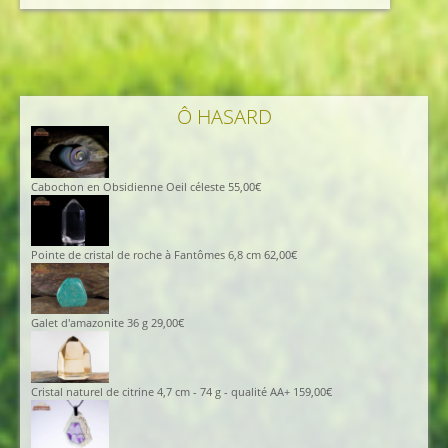
initial
actuel
était :
est :
45,00€.
40,00€.
Ô HASARD
Cabochon en Obsidienne Oeil céleste
55,00
€
Pointe de cristal de roche à Fantômes 6,8 cm
62,00
€
Galet d'amazonite 36 g
29,00
€
Cristal naturel de citrine 4,7 cm - 74 g - qualité AA+
159,00
€