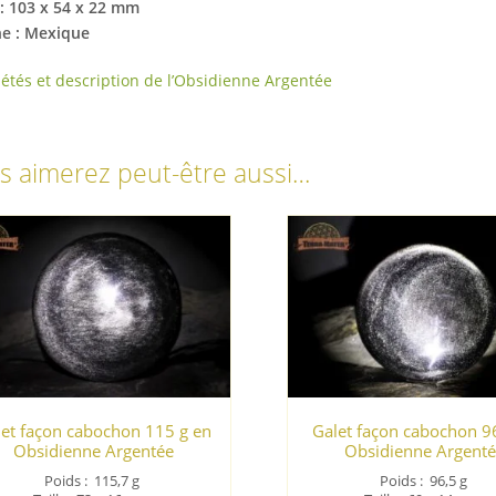
:
103 x 54 x 22 mm
ne : Mexique
iétés et description de l’Obsidienne Argentée
s aimerez peut-être aussi…
let façon cabochon 115 g en
Galet façon cabochon 9
Obsidienne Argentée
Obsidienne Argent
Poids :
115,7
g
Poids :
96,5
g