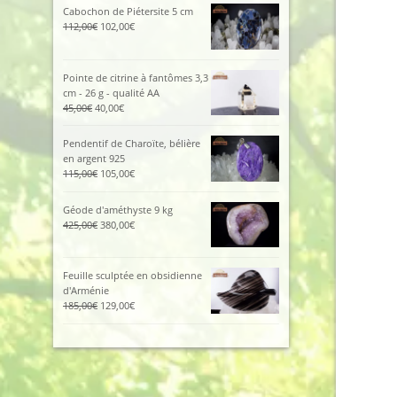
initial
actuel
Cabochon de Piétersite 5 cm
était :
est :
Le
Le
112,00
€
102,00
€
96,00€.
86,00€.
prix
prix
initial
actuel
était :
est :
Pointe de citrine à fantômes 3,3
112,00€.
102,00€.
cm - 26 g - qualité AA
Le
Le
45,00
€
40,00
€
prix
prix
initial
actuel
Pendentif de Charoïte, bélière
était :
est :
en argent 925
45,00€.
40,00€.
Le
Le
115,00
€
105,00
€
prix
prix
initial
actuel
Géode d'améthyste 9 kg
était :
est :
Le
Le
425,00
€
380,00
€
115,00€.
105,00€.
prix
prix
initial
actuel
était :
est :
Feuille sculptée en obsidienne
425,00€.
380,00€.
d'Arménie
Le
Le
185,00
€
129,00
€
prix
prix
initial
actuel
était :
est :
185,00€.
129,00€.