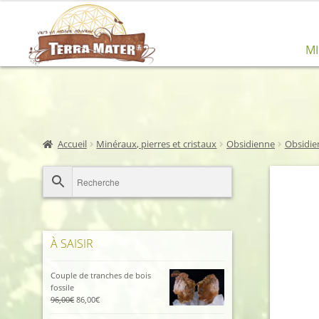
Aller
Aller
M
à
au
la
contenu
navigation
Accueil
Minéraux, pierres et cristaux
Obsidienne
Obsidie
À SAISIR
Couple de tranches de bois
fossile
Le
Le
96,00
€
86,00
€
prix
prix