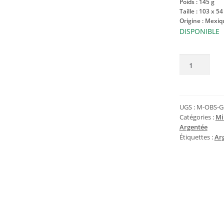
Poids :
145 g
Taille :
103 x 54
Origine : Mexiq
DISPONIBLE
quantité
de
Grand
Galet
d'Obsidienne
UGS :
M-OBS-G
Argentée
Catégories :
Mi
Argentée
145
Étiquettes :
Ar
g