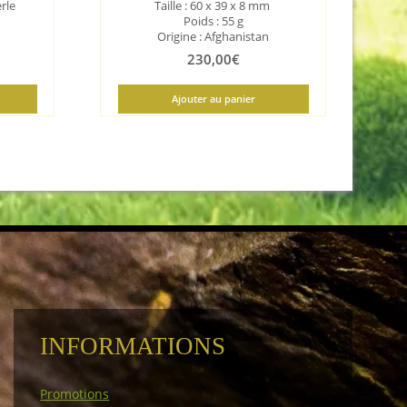
rle
Taille : 60 x 39 x 8
mm
Poids : 55 g
Origine : Afghanistan
230,00
€
Ajouter au panier
INFORMATIONS
Promotions