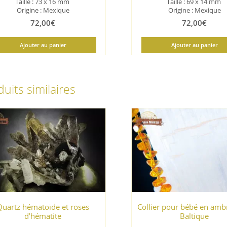
Taille :
73 x 16 mm
Taille :
69 x 14 mm
Origine : Mexique
Origine : Mexique
72,00
€
72,00
€
Ajouter au panier
Ajouter au panier
uits similaires
Quartz hématoïde et roses
Collier pour bébé en ambr
d’hématite
Baltique