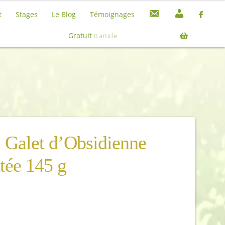
C
M
t
Stages
Le Blog
Témoignages
o
o
Recherche
Recherche
n
n
pour :
Gratuit
0 article
t
c
a
o
c
m
t
p
t
e
 Galet d’Obsidienne
tée 145 g