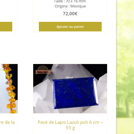
Taille :
70 x 16 mm
Origine : Mexique
72,00
€
Ajouter au panier
e de la
Pavé de Lapis Lazuli poli 6 cm –
55 g