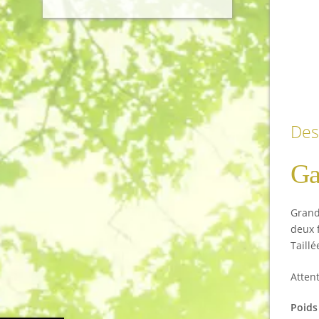
Des
Ga
Grand
deux 
Taill
Attent
Poids 