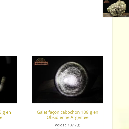
6 g en
Galet façon cabochon 108 g en
ée
Obsidienne Argentée
Poids :
107,7
g