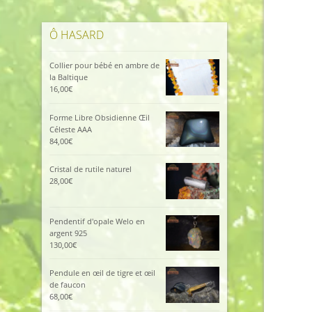
Ô HASARD
Collier pour bébé en ambre de
la Baltique
16,00
€
Forme Libre Obsidienne Œil
Céleste AAA
84,00
€
Cristal de rutile naturel
28,00
€
Pendentif d'opale Welo en
argent 925
130,00
€
Pendule en œil de tigre et œil
de faucon
68,00
€