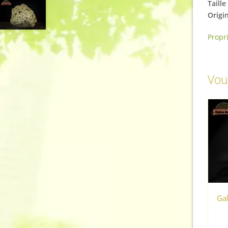
Taille 
Origi
Propr
Vou
Ga