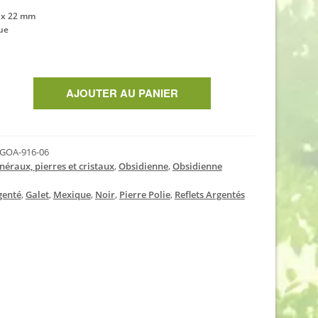
 x 22 mm
ue
AJOUTER AU PANIER
GOA-916-06
néraux, pierres et cristaux
,
Obsidienne
,
Obsidienne
genté
,
Galet
,
Mexique
,
Noir
,
Pierre Polie
,
Reflets Argentés