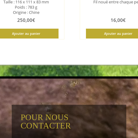
Taille :
116 x 111 x 83 mm
Fil noué entre chaque pe
Poids : 783 g
Origine : Chine
250,00
€
16,00
€
Ajouter au panier
Ajouter au panier
POUR NOUS
CONTACTER