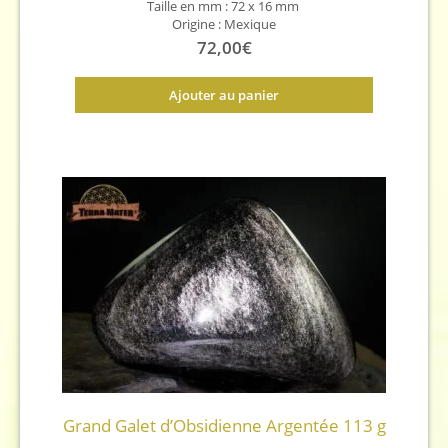
Taille en mm :
72 x 16 mm
Origine : Mexique
72,00
€
Ajouter au panier
Grand Galet d’Obsidienne Argentée 113 g