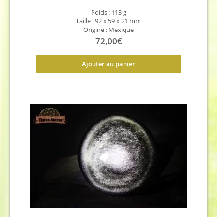
Poids :
113 g
Taille :
92 x 59 x 21 mm
Origine : Mexique
72,00
€
Ajouter au panier