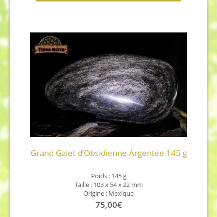
Grand Galet d’Obsidienne Argentée 145 g
Poids :
145 g
Taille :
103 x 54 x 22 mm
Origine : Mexique
75,00
€