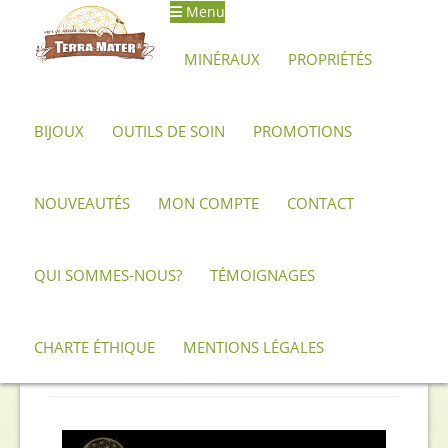
Menu
Aller
Aller
à
au
MINÉRAUX
PROPRIÉTÉS
la
contenu
navigation
BIJOUX
OUTILS DE SOIN
PROMOTIONS
Accueil
Produits identifiés “Argenté”
NOUVEAUTÉS
MON COMPTE
CONTACT
Argenté
QUI SOMMES-NOUS?
TÉMOIGNAGES
Trié
Affichage de 1–12 sur 15 résultats
du
CHARTE ÉTHIQUE
MENTIONS LÉGALES
plus
1
2
récent
au
plus
ancien