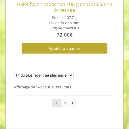
Galet façon cabochon 108 g en Obsidienne
Argentée
Poids :
107,7
g
Taille :
70 x 16 mm
Origine : Mexique
72,00
€
Ajouter au panier
Trié
Affichage de 1–12 sur 15 résultats
du
plus
1
2
récent
au
plus
ancien