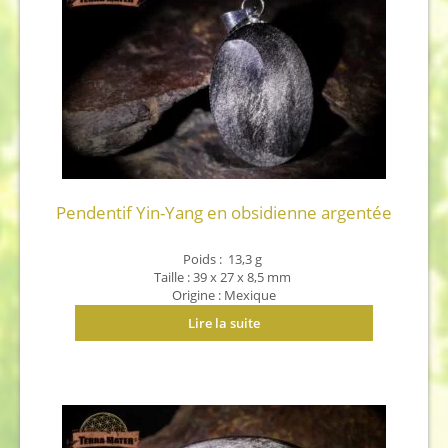
Pendentif Yin-Yang en obsidienne argentée
Poids :
13,3
g
Taille :
39 x 27 x 8,5 mm
Origine : Mexique
Lire la suite