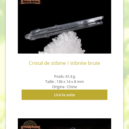
Cristal de stibine / stibnite brute
Poids: 41,4 g
Taille : 136 x 14 x 8 mm
Origine : Chine
Lire la suite