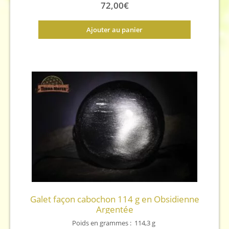
72,00
€
Ajouter au panier
Galet façon cabochon 114 g en Obsidienne
Argentée
Poids en grammes :
114,3
g