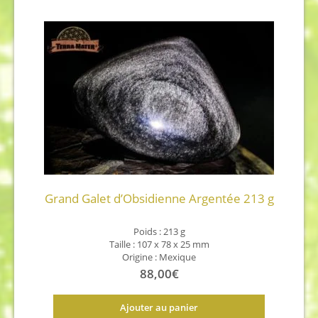
Grand Galet d’Obsidienne Argentée 213 g
Poids :
213 g
Taille :
107 x 78 x 25 mm
Origine : Mexique
88,00
€
Ajouter au panier