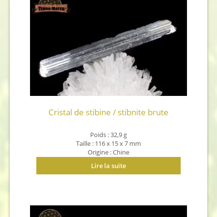
Cristal de stibine / stibnite brute
Poids : 32,9 g
Taille : 116 x 15 x 7 mm
Origine : Chine
Lire la suite