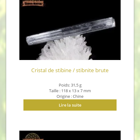
Cristal de stibine / stibnite brute
Poids: 31,5 g
Taille : 118 x 13 x 7 mm
Origine : Chine
Lire la suite