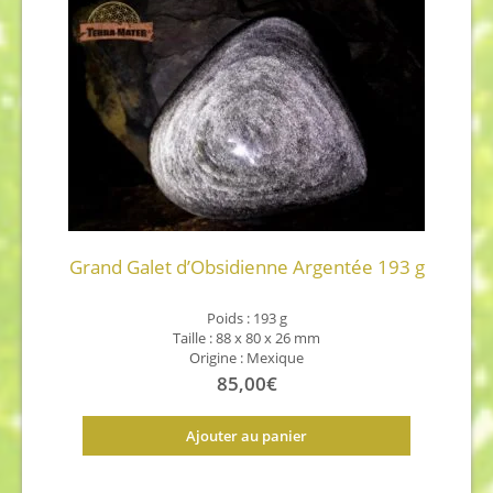
Grand Galet d’Obsidienne Argentée 193 g
Poids :
193 g
Taille :
88 x 80 x 26 mm
Origine : Mexique
85,00
€
Ajouter au panier