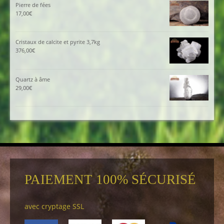
Pierre de fées
17,00
€
Cristaux de calcite et pyrite 3,7kg
376,00
€
Quartz à âme
29,00
€
PAIEMENT 100% SÉCURISÉ
avec cryptage SSL