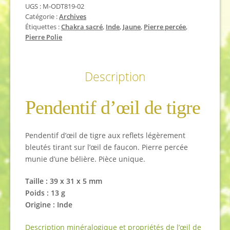
UGS :
M-ODT819-02
Catégorie :
Archives
Étiquettes :
Chakra sacré
,
Inde
,
Jaune
,
Pierre percée
,
Pierre Polie
Description
Pendentif d’œil de tigre
Pendentif d’œil de tigre aux reflets légèrement
bleutés tirant sur l’œil de faucon. Pierre percée
munie d’une bélière. Pièce unique.
Taille : 39 x 31 x 5 mm
Poids : 13 g
Origine : Inde
Description minéralogique et propriétés de l’œil de