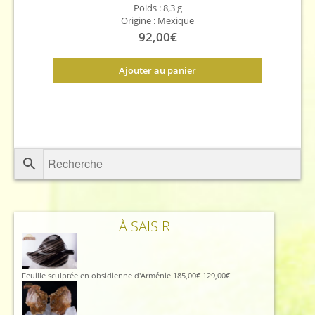
Poids : 8,3 g
Origine : Mexique
92,00
€
Ajouter au panier
À SAISIR
Le
Le
Feuille sculptée en obsidienne d'Arménie
185,00
€
129,00
€
prix
prix
initial
actuel
était :
est :