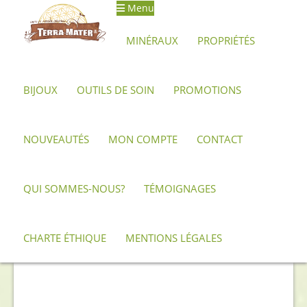
Menu
Aller
Aller
à
au
MINÉRAUX
PROPRIÉTÉS
la
contenu
navigation
BIJOUX
OUTILS DE SOIN
PROMOTIONS
Accueil
Archives
Pendentif d’oeil de tigre
NOUVEAUTÉS
MON COMPTE
CONTACT
QUI SOMMES-NOUS?
TÉMOIGNAGES
CHARTE ÉTHIQUE
MENTIONS LÉGALES