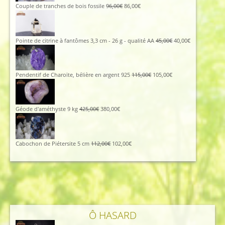
185,00€.
129,00€.
Le
Le
Couple de tranches de bois fossile
96,00
€
86,00
€
prix
prix
initial
actuel
était :
est :
96,00€.
86,00€.
Le
Le
Pointe de citrine à fantômes 3,3 cm - 26 g - qualité AA
45,00
€
40,00
€
prix
prix
initial
actuel
était :
est :
45,00€.
40,00€.
Le
Le
Pendentif de Charoïte, bélière en argent 925
115,00
€
105,00
€
prix
prix
initial
actuel
était :
est :
115,00€.
105,00€.
Le
Le
Géode d'améthyste 9 kg
425,00
€
380,00
€
prix
prix
initial
actuel
était :
est :
425,00€.
380,00€.
Le
Le
Cabochon de Piétersite 5 cm
112,00
€
102,00
€
prix
prix
initial
actuel
était :
est :
112,00€.
102,00€.
Ô HASARD