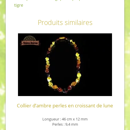
tigre
Produits similaires
Collier d’ambre perles en croissant de lune
Longueur : 46 cm x 12 mm
Perles : 9,4 mm