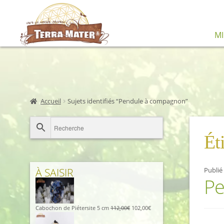
M
Accueil
Sujets identifiés “Pendule à compagnon”
Ét
À SAISIR
Publié
Pe
Cabochon de Piétersite 5 cm
112,00
€
102,00
€