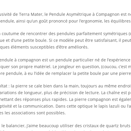
usivité de Terra Mater, le Pendule Asymétrique à Compagnon est n
endule, ainsi qu’un goût prononcé pour l’ergonomie, les équilibres
 coutume de rencontrer des pendules parfaitement symétriques (d
ue et d’une petite boule. Si ce modèle peut être satisfaisant, il pe
ques éléments susceptibles d’être améliorés.
endule à compagnon est un pendule particulier né de l’expérience
iquer son propre matériel. Le jongleur en question, (coucou, c’est mo
re pendule, à eu l’idée de remplacer la petite boule par une pierre
ltat : la pierre se cale bien dans la main, toujours au même endro
ariations de longueur, plus de précision de lecture. La chaîne est p
ettant des réponses plus rapides. La pierre compagnon est égaleme
ptivité et la communication. Dans cette optique le lapis lazuli ou 
es les associations sont possibles.
 le balancier, j’aime beaucoup utiliser des cristaux de quartz bruts 