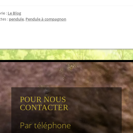
rie :
Le Blog
ttes :
pendule
,
Pendule à compagnon
POUR NOUS
CONTACTER
Par téléphone