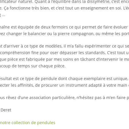
ificateur naturel. Quant à l’équilibre dans la dissymétrie, c’est en
e. Ça fonctionne très bien, et c’est tout un enseignement en soi. L’é
g …
haîne est équipée de deux fermoirs ce qui permet de faire évolu
ez changer le balancier ou la pierre compagnon, ou même les port
t d’arriver à ce type de modèles, il m’a fallu expérimenter ce qui s
compréhension fine pour oser dépasser les standards. C’est tout un
ue pièce est fabriquée par mes soins en tâchant d’intervenir le mo
coup de temps sur chaque pièce.
ésultat est ce type de pendule dont chaque exemplaire est unique, 
ecter les affinités, de procurer un instrument adapté à votre main e
ous rêvez d’une association particulière, n’hésitez pas à m’en faire p
 Deret
 notre collection de pendules