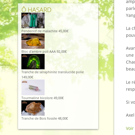
ampl
parl
Ô HASARD
Yan
La c
Pendentif de malachite
45,00
€
pouv
Avan
Bloc d'ambre poli AAA
92,00
€
une 
Chaq
beau
Tranche de séraphinite translucide polie
149,00
€
Le r
resp
Tourmaline bicolore
49,00
€
Si v
Axel
Tranche de Bois fossile
48,00
€
Voir