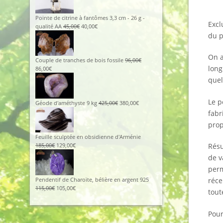
Pointe de citrine à fantômes 3,3 cm - 26 g -
Excl
qualité AA
45,00
€
40,00
€
du p
On a
Couple de tranches de bois fossile
96,00
€
long
86,00
€
quel
Le p
Géode d'améthyste 9 kg
425,00
€
380,00
€
fabr
prop
Feuille sculptée en obsidienne d'Arménie
Résu
185,00
€
129,00
€
de v
perm
Pendentif de Charoïte, bélière en argent 925
réce
115,00
€
105,00
€
tout
Pour