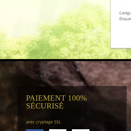
Catégo
Étique
PAIEMENT 100%
SÉCURISÉ
avec cryptage SSL