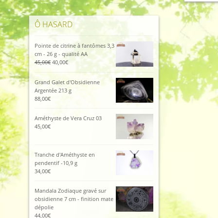
Ô HASARD
Pointe de citrine à fantômes 3,3
cm - 26 g - qualité AA
Le
Le
45,00
€
40,00
€
prix
prix
initial
actuel
Grand Galet d'Obsidienne
était :
est :
Argentée 213 g
45,00€.
40,00€.
88,00
€
Améthyste de Vera Cruz 03
45,00
€
Tranche d'Améthyste en
pendentif -10,9 g
34,00
€
Mandala Zodiaque gravé sur
obsidienne 7 cm - finition mate
dépolie
44,00
€