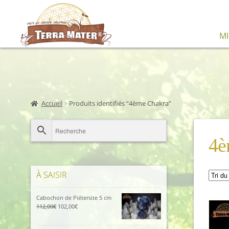
Aller
Aller
M
à
au
la
contenu
navigation
Accueil
Produits identifiés “4ème Chakra”
4è
À SAISIR
Cabochon de Piétersite 5 cm
Le
Le
112,00
€
102,00
€
prix
prix
initial
actuel