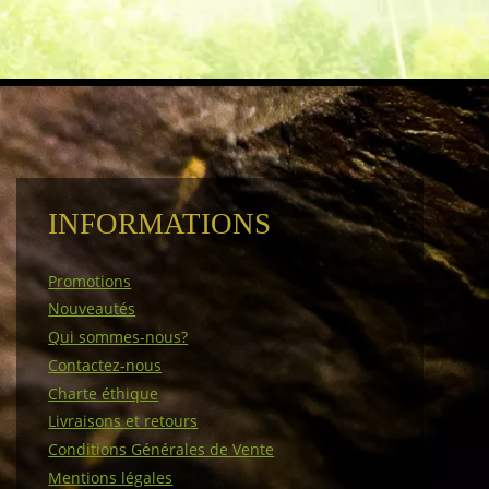
INFORMATIONS
Promotions
Nouveautés
Qui sommes-nous?
Contactez-nous
Charte éthique
Livraisons et retours
Conditions Générales de Vente
Mentions légales