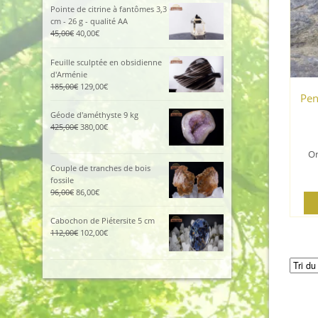
initial
actuel
Pointe de citrine à fantômes 3,3
était :
est :
cm - 26 g - qualité AA
115,00€.
105,00€.
Le
Le
45,00
€
40,00
€
prix
prix
initial
actuel
Feuille sculptée en obsidienne
était :
est :
d'Arménie
45,00€.
40,00€.
Le
Le
185,00
€
129,00
€
Pen
prix
prix
initial
actuel
Géode d'améthyste 9 kg
était :
est :
Le
Le
425,00
€
380,00
€
185,00€.
129,00€.
prix
prix
initial
actuel
Or
était :
est :
Couple de tranches de bois
425,00€.
380,00€.
fossile
Le
Le
96,00
€
86,00
€
prix
prix
initial
actuel
Cabochon de Piétersite 5 cm
était :
est :
Le
Le
112,00
€
102,00
€
96,00€.
86,00€.
prix
prix
initial
actuel
était :
est :
112,00€.
102,00€.