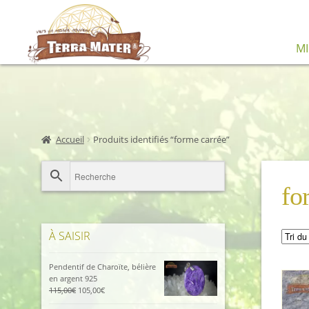
Aller
Aller
M
à
au
la
contenu
navigation
Accueil
Produits identifiés “forme carrée”
fo
À SAISIR
Pendentif de Charoïte, bélière
en argent 925
Le
Le
115,00
€
105,00
€
prix
prix