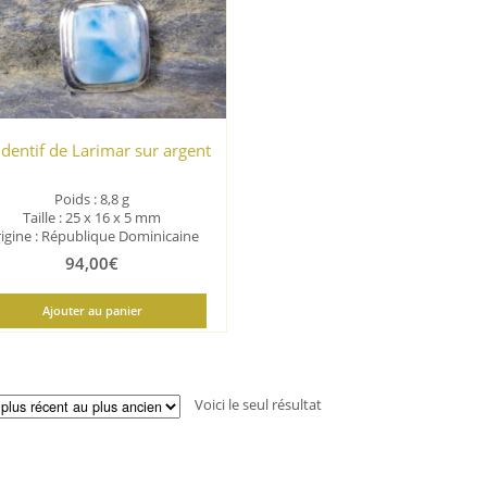
dentif de Larimar sur argent
Poids : 8,8
g
Taille :
25 x 16 x 5
mm
igine : République Dominicaine
94,00
€
Ajouter au panier
Voici le seul résultat