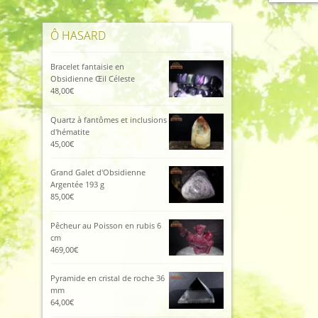
Ô HASARD
Bracelet fantaisie en
Obsidienne Œil Céleste
48,00
€
Quartz à fantômes et inclusions
d'hématite
45,00
€
Grand Galet d'Obsidienne
Argentée 193 g
85,00
€
Pêcheur au Poisson en rubis 6
cm
469,00
€
Pyramide en cristal de roche 36
mm
64,00
€