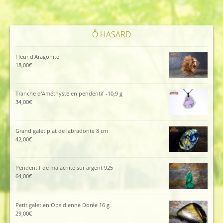
Ô HASARD
Fleur d'Aragonite
18,00
€
Tranche d'Améthyste en pendentif -10,9 g
34,00
€
Grand galet plat de labradorite 8 cm
42,00
€
Pendentif de malachite sur argent 925
64,00
€
Petit galet en Obsidienne Dorée 16 g
29,00
€