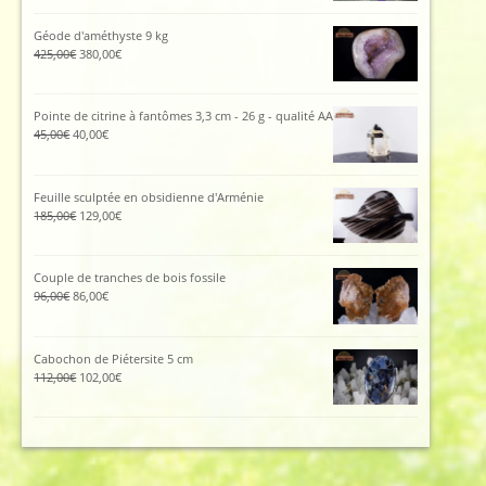
initial
actuel
était :
est :
Géode d'améthyste 9 kg
115,00€.
105,00€.
Le
Le
425,00
€
380,00
€
prix
prix
initial
actuel
était :
est :
Pointe de citrine à fantômes 3,3 cm - 26 g - qualité AA
425,00€.
380,00€.
Le
Le
45,00
€
40,00
€
prix
prix
initial
actuel
était :
est :
Feuille sculptée en obsidienne d'Arménie
45,00€.
40,00€.
Le
Le
185,00
€
129,00
€
prix
prix
initial
actuel
était :
est :
Couple de tranches de bois fossile
185,00€.
129,00€.
Le
Le
96,00
€
86,00
€
prix
prix
initial
actuel
était :
est :
Cabochon de Piétersite 5 cm
96,00€.
86,00€.
Le
Le
112,00
€
102,00
€
prix
prix
initial
actuel
était :
est :
112,00€.
102,00€.