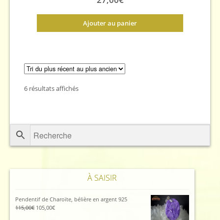
Ajouter au panier
Trié
6 résultats affichés
du
plus
récent
au
plus
ancien
À SAISIR
Pendentif de Charoïte, bélière en argent 925
Le
Le
115,00
€
105,00
€
prix
prix