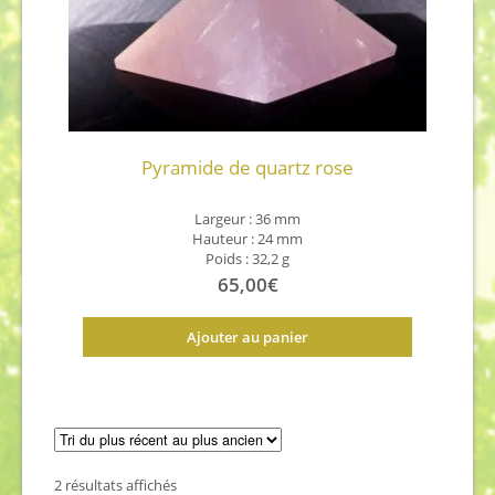
Pyramide de quartz rose
Largeur : 36 mm
Hauteur : 24 mm
Poids : 32,2 g
Origine : Madagascar
65,00
€
Ajouter au panier
Trié
2 résultats affichés