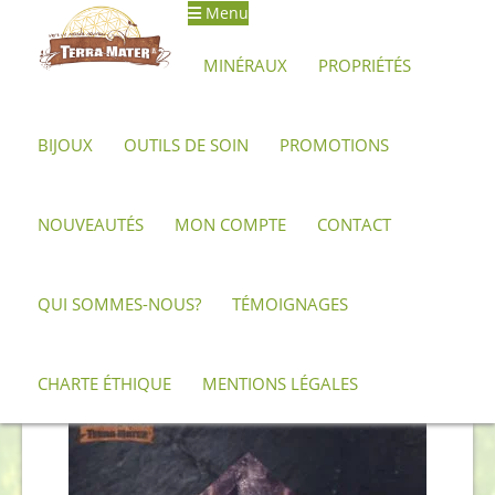
Menu
Aller
Aller
à
au
MINÉRAUX
PROPRIÉTÉS
la
contenu
navigation
BIJOUX
OUTILS DE SOIN
PROMOTIONS
Accueil
Produits identifiés “Pyramide”
NOUVEAUTÉS
MON COMPTE
CONTACT
Pyramide
QUI SOMMES-NOUS?
TÉMOIGNAGES
Trié
2 résultats affichés
du
CHARTE ÉTHIQUE
MENTIONS LÉGALES
plus
récent
au
plus
ancien