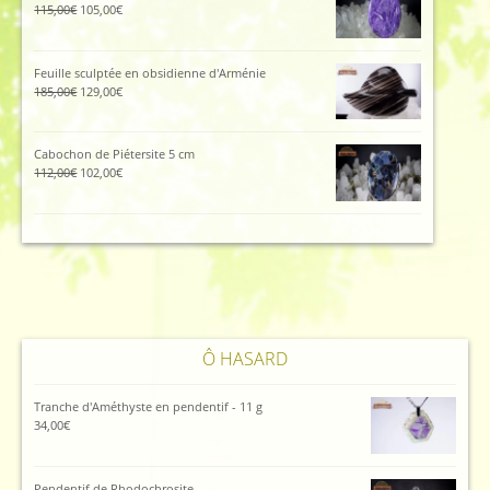
45,00€.
40,00€.
Le
Le
115,00
€
105,00
€
prix
prix
initial
actuel
était :
est :
Feuille sculptée en obsidienne d'Arménie
115,00€.
105,00€.
Le
Le
185,00
€
129,00
€
prix
prix
initial
actuel
était :
est :
Cabochon de Piétersite 5 cm
185,00€.
129,00€.
Le
Le
112,00
€
102,00
€
prix
prix
initial
actuel
était :
est :
112,00€.
102,00€.
Ô HASARD
Tranche d'Améthyste en pendentif - 11 g
34,00
€
Pendentif de Rhodochrosite