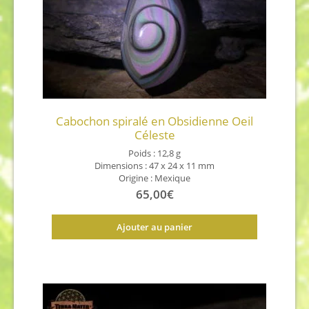
Cabochon spiralé en Obsidienne Oeil
Céleste
Poids : 12,8 g
Dimensions : 47 x 24 x 11 mm
Origine : Mexique
65,00
€
Ajouter au panier