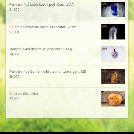
Pendentif de Lapis Lazuli poli- Qualité AA
41,00
€
Pointe de cristal de roche à Fantôme 6,3 cm
51,00
€
Tranche d'Améthyste en pendentif - 11 g
34,00
€
Pendentif de Cornaline brute monture argent 925
39,00
€
Galet de Cornaline
27,00
€