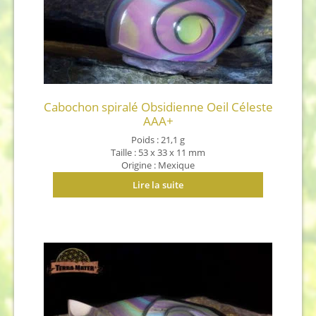
Cabochon spiralé Obsidienne Oeil Céleste
AAA+
Poids : 21,1 g
Taille : 53 x 33 x 11 mm
Origine : Mexique
Lire la suite