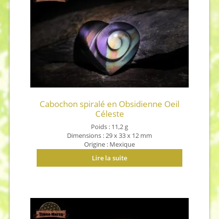
Cabochon spiralé en Obsidienne Oeil
Céleste
Poids : 11,2 g
Dimensions : 29 x 33 x 12 mm
Origine : Mexique
Lire la suite