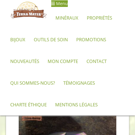
Menu
Aller
Aller
à
au
MINÉRAUX
PROPRIÉTÉS
la
contenu
navigation
BIJOUX
OUTILS DE SOIN
PROMOTIONS
Accueil
Produits identifiés “Spirale”
NOUVEAUTÉS
MON COMPTE
CONTACT
Spirale
QUI SOMMES-NOUS?
TÉMOIGNAGES
Trié
8 résultats affichés
du
CHARTE ÉTHIQUE
MENTIONS LÉGALES
plus
récent
au
plus
ancien