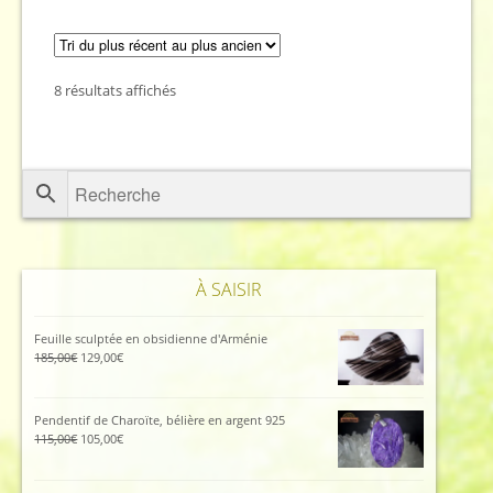
Trié
8 résultats affichés
du
plus
récent
au
plus
ancien
À SAISIR
Feuille sculptée en obsidienne d'Arménie
Le
Le
185,00
€
129,00
€
prix
prix
initial
actuel
était :
est :
Pendentif de Charoïte, bélière en argent 925
185,00€.
129,00€.
Le
Le
115,00
€
105,00
€
prix
prix
initial
actuel