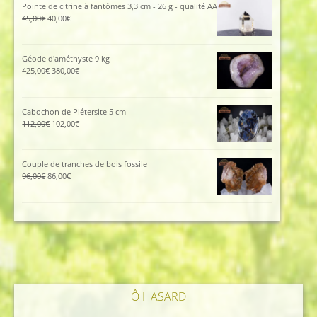
était :
est :
Pointe de citrine à fantômes 3,3 cm - 26 g - qualité AA
115,00€.
105,00€.
Le
Le
45,00
€
40,00
€
prix
prix
initial
actuel
était :
est :
Géode d'améthyste 9 kg
45,00€.
40,00€.
Le
Le
425,00
€
380,00
€
prix
prix
initial
actuel
était :
est :
Cabochon de Piétersite 5 cm
425,00€.
380,00€.
Le
Le
112,00
€
102,00
€
prix
prix
initial
actuel
était :
est :
Couple de tranches de bois fossile
112,00€.
102,00€.
Le
Le
96,00
€
86,00
€
prix
prix
initial
actuel
était :
est :
96,00€.
86,00€.
Ô HASARD