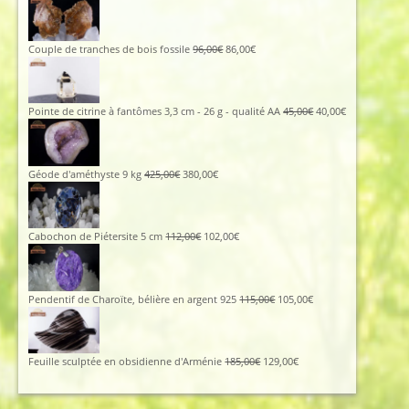
Le
Le
Couple de tranches de bois fossile
96,00
€
86,00
€
prix
prix
initial
actuel
était :
est :
96,00€.
86,00€.
Le
Le
Pointe de citrine à fantômes 3,3 cm - 26 g - qualité AA
45,00
€
40,00
€
prix
prix
initial
actuel
était :
est :
45,00€.
40,00€.
Le
Le
Géode d'améthyste 9 kg
425,00
€
380,00
€
prix
prix
initial
actuel
était :
est :
425,00€.
380,00€.
Le
Le
Cabochon de Piétersite 5 cm
112,00
€
102,00
€
prix
prix
initial
actuel
était :
est :
112,00€.
102,00€.
Le
Le
Pendentif de Charoïte, bélière en argent 925
115,00
€
105,00
€
prix
prix
initial
actuel
était :
est :
115,00€.
105,00€.
Le
Le
Feuille sculptée en obsidienne d'Arménie
185,00
€
129,00
€
prix
prix
initial
actuel
était :
est :