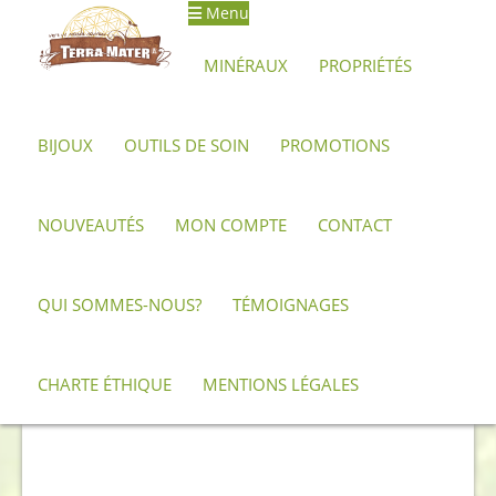
Menu
Aller
Aller
à
au
MINÉRAUX
PROPRIÉTÉS
la
contenu
navigation
BIJOUX
OUTILS DE SOIN
PROMOTIONS
Accueil
Archives
Cristal de Kunzite
NOUVEAUTÉS
MON COMPTE
CONTACT
QUI SOMMES-NOUS?
TÉMOIGNAGES
CHARTE ÉTHIQUE
MENTIONS LÉGALES