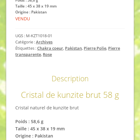
Poids : 58,6 g
Taille : 45 x 38 x 19 mm
Origine : Pakistan
VENDU
UGS :
M-KZT1018-01
Catégorie :
Archives
Étiquettes :
Chakra coeur
,
Pakistan
,
Pierre Polie
,
Pierre
transparente
,
Rose
Description
Cristal de kunzite brut 58 g
Cristal naturel de kunzite brut
Poids : 58,6 g
Taille : 45 x 38 x 19 mm
Origine : Pakistan