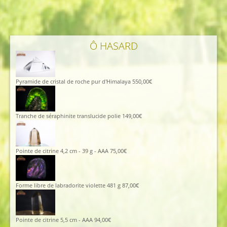
185,00€.
129,00€.
Ô HASARD
Pyramide de cristal de roche pur d'Himalaya
550,00
€
Tranche de séraphinite translucide polie
149,00
€
Pointe de citrine 4,2 cm - 39 g - AAA
75,00
€
Forme libre de labradorite violette 481 g
87,00
€
Pointe de citrine 5,5 cm - AAA
94,00
€