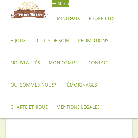
Menu
Aller
Aller
à
au
MINÉRAUX
PROPRIÉTÉS
la
contenu
navigation
BIJOUX
OUTILS DE SOIN
PROMOTIONS
Accueil
Archives
Pendentif d’opale monture argent 925
NOUVEAUTÉS
MON COMPTE
CONTACT
QUI SOMMES-NOUS?
TÉMOIGNAGES
CHARTE ÉTHIQUE
MENTIONS LÉGALES