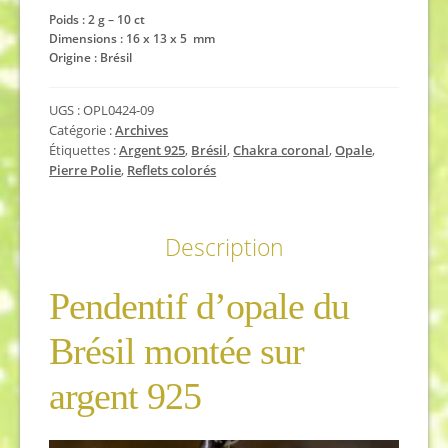
Poids : 2 g – 10 ct
Dimensions : 16 x 13 x 5 mm
Origine : Brésil
UGS :
OPL0424-09
Catégorie :
Archives
Étiquettes :
Argent 925
,
Brésil
,
Chakra coronal
,
Opale
,
Pierre Polie
,
Reflets colorés
Description
Pendentif d’opale du
Brésil montée sur
argent 925