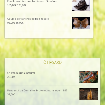
Feuille sculptée en obsidienne d'Arménie
45,00€.
40,00€.
Le
Le
185,00
€
129,00
€
prix
prix
initial
actuel
était :
est :
Couple de tranches de bois fossile
185,00€.
129,00€.
Le
Le
96,00
€
86,00
€
prix
prix
initial
actuel
était :
est :
96,00€.
86,00€.
Ô HASARD
Cristal de rutile naturel
25,00
€
Pendentif de Cornaline brute monture argent 925
39,00
€