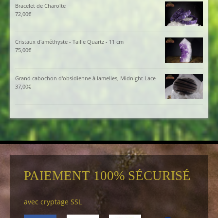
Bracelet de Charoïte
72,00
€
Cristaux d'améthyste - Taille Quartz - 11 cm
75,00
€
Grand cabochon d'obsidienne à lamelles, Midnight Lace
37,00
€
PAIEMENT 100% SÉCURISÉ
avec cryptage SSL