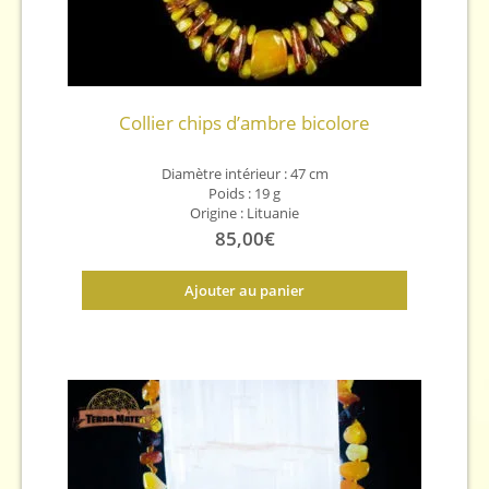
Collier chips d’ambre bicolore
Diamètre intérieur : 47 cm
Poids : 19 g
Origine : Lituanie
85,00
€
Ajouter au panier