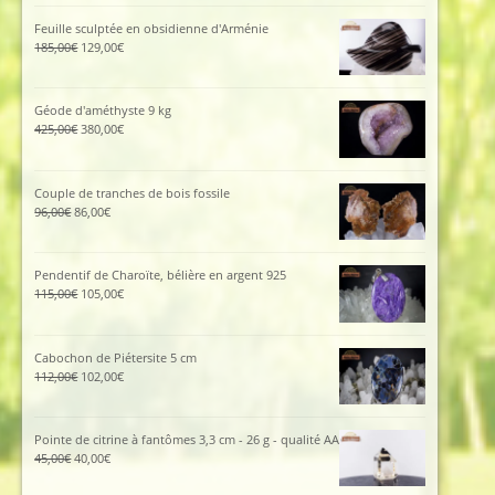
Feuille sculptée en obsidienne d'Arménie
Le
Le
185,00
€
129,00
€
prix
prix
initial
actuel
était :
est :
Géode d'améthyste 9 kg
185,00€.
129,00€.
Le
Le
425,00
€
380,00
€
prix
prix
initial
actuel
était :
est :
Couple de tranches de bois fossile
425,00€.
380,00€.
Le
Le
96,00
€
86,00
€
prix
prix
initial
actuel
était :
est :
Pendentif de Charoïte, bélière en argent 925
96,00€.
86,00€.
Le
Le
115,00
€
105,00
€
prix
prix
initial
actuel
était :
est :
Cabochon de Piétersite 5 cm
115,00€.
105,00€.
Le
Le
112,00
€
102,00
€
prix
prix
initial
actuel
était :
est :
Pointe de citrine à fantômes 3,3 cm - 26 g - qualité AA
112,00€.
102,00€.
Le
Le
45,00
€
40,00
€
prix
prix
initial
actuel