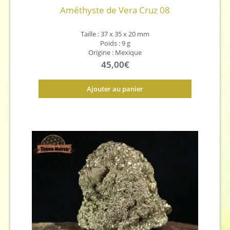
Améthyste de Vera Cruz 08
Taille : 37 x 35 x 20 mm
Poids : 9 g
Origine : Mexique
45,00
€
Ajouter au panier