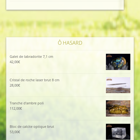
était :
est :
45,00€.
40,00€.
Ô HASARD
Galet de labradorite 7,1 cm
42,00
€
Cristal de roche laser brut 8 cm
28,00
€
Tranche d'ambre poli
112,00
€
Bloc de calcite optique brut
53,00
€