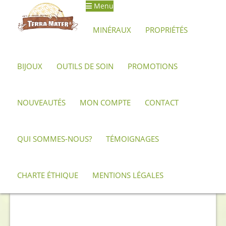
Menu
Aller
Aller
à
au
MINÉRAUX
PROPRIÉTÉS
la
contenu
navigation
BIJOUX
OUTILS DE SOIN
PROMOTIONS
Accueil
Archives
Petite druse d’améthyste d’Uruguay 7,5 cm
NOUVEAUTÉS
MON COMPTE
CONTACT
QUI SOMMES-NOUS?
TÉMOIGNAGES
CHARTE ÉTHIQUE
MENTIONS LÉGALES