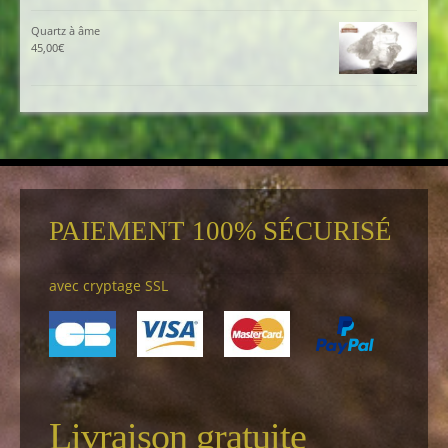
Quartz à âme
45,00
€
PAIEMENT 100% SÉCURISÉ
avec cryptage SSL
Livraison gratuite