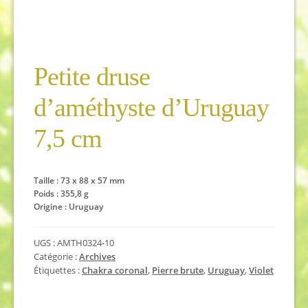
Petite druse
d’améthyste d’Uruguay
7,5 cm
Taille : 73 x 88 x 57 mm
Poids : 355,8 g
Origine : Uruguay
UGS :
AMTH0324-10
Catégorie :
Archives
Étiquettes :
Chakra coronal
,
Pierre brute
,
Uruguay
,
Violet