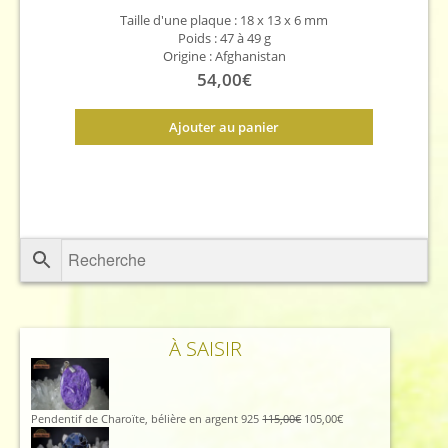
Taille d'une plaque : 18 x 13 x 6 mm
Poids : 47 à 49 g
Origine : Afghanistan
54,00
€
Ajouter au panier
À SAISIR
Le
Le
Pendentif de Charoïte, bélière en argent 925
115,00
€
105,00
€
prix
prix