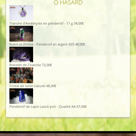
Ô HASARD
Tranche d'Améthyste en pendentif - 11 g
34,00
€
Rubis et Zoïsite - Pendentif en argent 925
48,00
€
Bracelet de Charoïte
72,00
€
Cristal de rutile naturel
48,00
€
Pendentif de Lapis Lazuli poli - Qualité AA
67,00
€