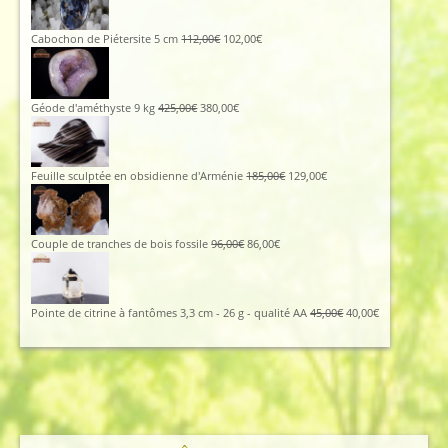
initial
actuel
était :
est :
115,00€.
105,00€.
Le
Le
Cabochon de Piétersite 5 cm
112,00
€
102,00
€
prix
prix
initial
actuel
était :
est :
112,00€.
102,00€.
Le
Le
Géode d'améthyste 9 kg
425,00
€
380,00
€
prix
prix
initial
actuel
était :
est :
425,00€.
380,00€.
Le
Le
Feuille sculptée en obsidienne d'Arménie
185,00
€
129,00
€
prix
prix
initial
actuel
était :
est :
185,00€.
129,00€.
Le
Le
Couple de tranches de bois fossile
96,00
€
86,00
€
prix
prix
initial
actuel
était :
est :
96,00€.
86,00€.
Le
Le
Pointe de citrine à fantômes 3,3 cm - 26 g - qualité AA
45,00
€
40,00
€
prix
prix
initial
actuel
était :
est :
45,00€.
40,00€.