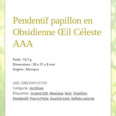
Pendentif papillon en
Obsidienne Œil Céleste
AAA
Poids : 10,7 g
Dimensions : 28 x 31 x 8 mm
Origine : Mexique
UGS :
OBS-PAP1217-01
Catégorie :
Archives
Étiquettes :
Argent 925
,
Mexique
,
Noir
,
Papillon
,
Pendentif
,
Pierre Polie
,
Qualité AAA
,
Reflets colorés