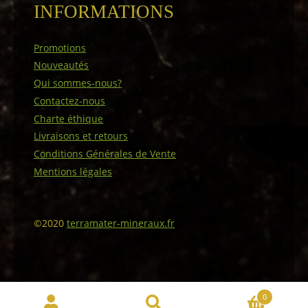
INFORMATIONS
Promotions
Nouveautés
Qui sommes-nous?
Contactez-nous
Charte éthique
Livraisons et retours
Conditions Générales de Vente
Mentions légales
©2020
terramater-mineraux.fr
0
Recherche