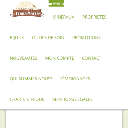
Menu
Aller
Aller
à
au
MINÉRAUX
PROPRIÉTÉS
la
contenu
navigation
BIJOUX
OUTILS DE SOIN
PROMOTIONS
Accueil
Archives
Pendentif papillon en Obsidienne Œil Céleste
AAA
NOUVEAUTÉS
MON COMPTE
CONTACT
QUI SOMMES-NOUS?
TÉMOIGNAGES
CHARTE ÉTHIQUE
MENTIONS LÉGALES