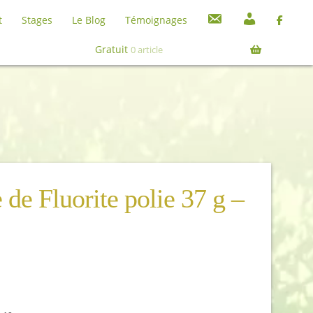
C
M
t
Stages
Le Blog
Témoignages
o
o
Recherche
Recherche
n
n
pour :
Gratuit
0 article
t
c
a
o
c
m
t
p
t
e
 de Fluorite polie 37 g –