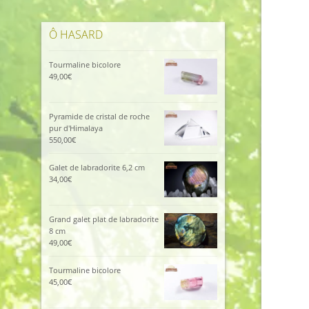
Ô HASARD
Tourmaline bicolore
49,00
€
Pyramide de cristal de roche
pur d'Himalaya
550,00
€
Galet de labradorite 6,2 cm
34,00
€
Grand galet plat de labradorite
8 cm
49,00
€
Tourmaline bicolore
45,00
€