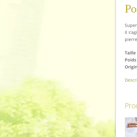
Po
Super
Il s’a
pierre
Taille
Poids 
Origi
Descr
Prod