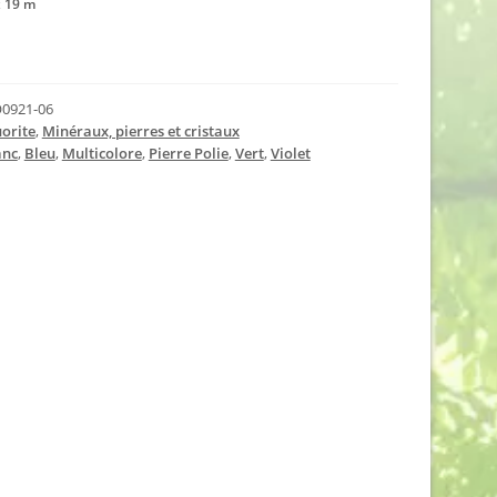
 x 19 m
0921-06
uorite
,
Minéraux, pierres et cristaux
anc
,
Bleu
,
Multicolore
,
Pierre Polie
,
Vert
,
Violet