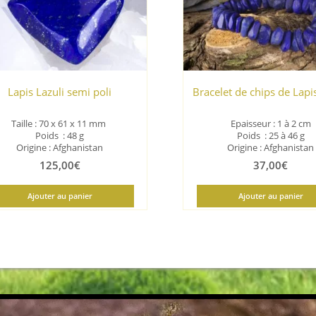
Lapis Lazuli semi poli
Bracelet de chips de Lapis
Taille : 70 x 61 x 11
mm
Epaisseur : 1 à 2 cm
Poids : 48 g
Poids : 25 à 46 g
Origine : Afghanistan
Origine : Afghanistan
125,00
€
37,00
€
Ajouter au panier
Ajouter au panier