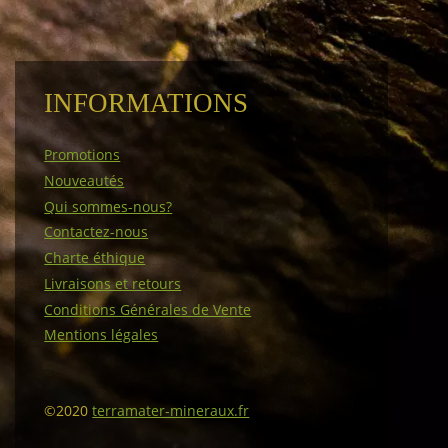
INFORMATIONS
Promotions
Nouveautés
Qui sommes-nous?
Contactez-nous
Charte éthique
Livraisons et retours
Conditions Générales de Vente
Mentions légales
©2020
terramater-mineraux.fr