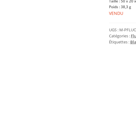
Taille : 50 x 20
Poids : 38,3 g
VENDU
UGS :
M-PFLUO
Catégories :
Fl
Étiquettes :
Bl