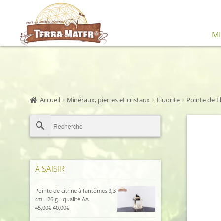
Aller
Aller
M
à
au
la
contenu
navigation
Accueil
Minéraux, pierres et cristaux
Fluorite
Pointe de Fl
À SAISIR
Pointe de citrine à fantômes 3,3
cm - 26 g - qualité AA
Le
Le
45,00
€
40,00
€
prix
prix