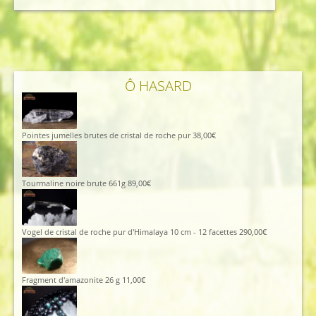
initial
actuel
était :
est :
112,00€.
102,00€.
Ô HASARD
Pointes jumelles brutes de cristal de roche pur
38,00
€
Tourmaline noire brute 661g
89,00
€
Vogel de cristal de roche pur d'Himalaya 10 cm - 12 facettes
290,00
€
Fragment d'amazonite 26 g
11,00
€