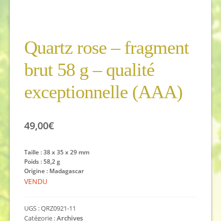
Quartz rose – fragment
brut 58 g – qualité
exceptionnelle (AAA)
49,00
€
Taille : 38 x 35 x 29 mm
Poids : 58,2 g
Origine : Madagascar
VENDU
UGS :
QRZ0921-11
Catégorie :
Archives