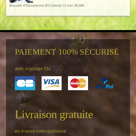
Bracelet d'Obsidienne Œil Céleste 12 mm
39,00
€
PAIEMENT 100% SÉCURISÉ
avec cryptage SSL
Livraison gratuite
en France métropolitaine