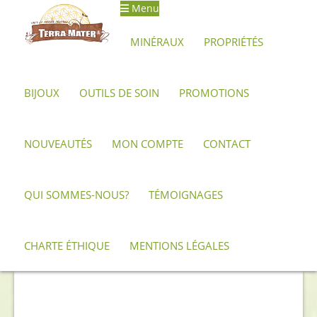
Menu
Aller
Aller
à
au
MINÉRAUX
PROPRIÉTÉS
la
contenu
navigation
BIJOUX
OUTILS DE SOIN
PROMOTIONS
Accueil
Archives
Quartz rose – fragment brut 58 g – qualité
exceptionnelle (AAA)
NOUVEAUTÉS
MON COMPTE
CONTACT
QUI SOMMES-NOUS?
TÉMOIGNAGES
CHARTE ÉTHIQUE
MENTIONS LÉGALES