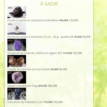
À SAISIR
Le
Le
Feuille sculptée en obsidienne d'Arménie
185,00
€
129,00
€
prix
prix
initial
actuel
était :
est :
185,00€.
129,00€.
Le
Le
Pointe de citrine à fantômes 3,3 cm - 26 g - qualité AA
45,00
€
40,00
€
prix
prix
initial
actuel
était :
est :
45,00€.
40,00€.
Le
Le
Pendentif de Charoïte, bélière en argent 925
115,00
€
105,00
€
prix
prix
initial
actuel
était :
est :
115,00€.
105,00€.
Le
Le
Couple de tranches de bois fossile
96,00
€
86,00
€
prix
prix
initial
actuel
était :
est :
96,00€.
86,00€.
Le
Le
Géode d'améthyste 9 kg
425,00
€
380,00
€
prix
prix
initial
actuel
était :
est :
425,00€.
380,00€.
Le
Le
Cabochon de Piétersite 5 cm
112,00
€
102,00
€
prix
prix