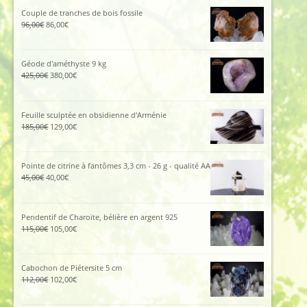
Couple de tranches de bois fossile
Le
Le
96,00
€
86,00
€
prix
prix
initial
actuel
était :
est :
Géode d'améthyste 9 kg
96,00€.
86,00€.
Le
Le
425,00
€
380,00
€
prix
prix
initial
actuel
était :
est :
Feuille sculptée en obsidienne d'Arménie
425,00€.
380,00€.
Le
Le
185,00
€
129,00
€
prix
prix
initial
actuel
était :
est :
Pointe de citrine à fantômes 3,3 cm - 26 g - qualité AA
185,00€.
129,00€.
Le
Le
45,00
€
40,00
€
prix
prix
initial
actuel
était :
est :
Pendentif de Charoïte, bélière en argent 925
45,00€.
40,00€.
Le
Le
115,00
€
105,00
€
prix
prix
initial
actuel
était :
est :
Cabochon de Piétersite 5 cm
115,00€.
105,00€.
Le
Le
112,00
€
102,00
€
prix
prix
initial
actuel