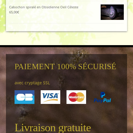
Cabochon spiralé en Obsidienne Oeil Céleste
65,00
€
PAIEMENT 100% SÉCURISÉ
avec cryptage SSL
Livraison gratuite