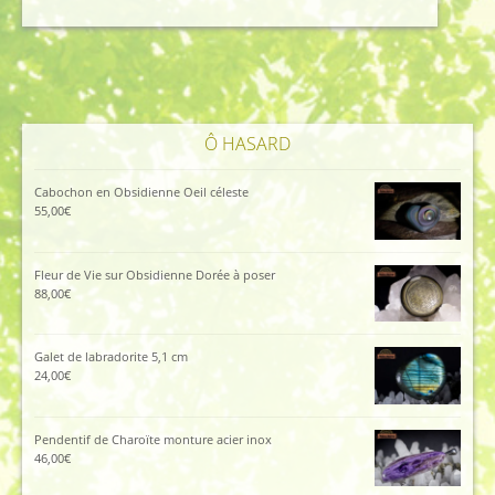
était :
est :
112,00€.
102,00€.
Ô HASARD
Cabochon en Obsidienne Oeil céleste
55,00
€
Fleur de Vie sur Obsidienne Dorée à poser
88,00
€
Galet de labradorite 5,1 cm
24,00
€
Pendentif de Charoïte monture acier inox
46,00
€