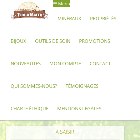
Menu
Aller
Aller
à
au
MINÉRAUX
PROPRIÉTÉS
la
contenu
navigation
BIJOUX
OUTILS DE SOIN
PROMOTIONS
Accueil
Produits identifiés “Quartz Archiviste”
NOUVEAUTÉS
MON COMPTE
CONTACT
Quartz Archiviste
Aucun produit ne correspond à votre sélection.
QUI SOMMES-NOUS?
TÉMOIGNAGES
CHARTE ÉTHIQUE
MENTIONS LÉGALES
À SAISIR