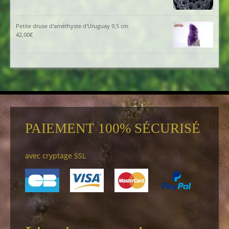
Petite druse d'améthyste d'Uruguay 9,5 cm
42,00
€
PAIEMENT 100% SÉCURISÉ
avec cryptage SSL