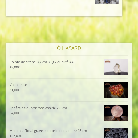
prix
prix
initial
actuel
était :
est :
112,00€.
102,00€.
Ô HASARD
Pointe de citrine 3,7 cm 36 g - qualité AA
42,00
€
Vanadinite
31,00
€
Sphère de quartz rose astérié 7,5 cm
94,00
€
Mandala Floral gravé sur obsidienne noire 15 cm
127,00
€