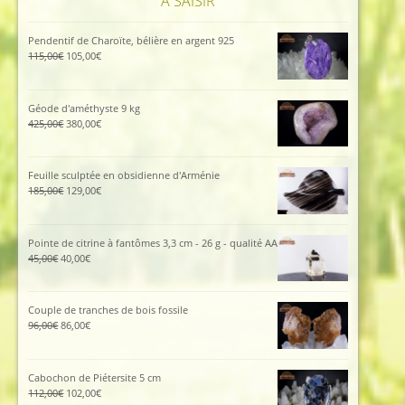
À SAISIR
Pendentif de Charoïte, bélière en argent 925
Le
Le
115,00
€
105,00
€
prix
prix
initial
actuel
était :
est :
Géode d'améthyste 9 kg
115,00€.
105,00€.
Le
Le
425,00
€
380,00
€
prix
prix
initial
actuel
était :
est :
Feuille sculptée en obsidienne d'Arménie
425,00€.
380,00€.
Le
Le
185,00
€
129,00
€
prix
prix
initial
actuel
était :
est :
Pointe de citrine à fantômes 3,3 cm - 26 g - qualité AA
185,00€.
129,00€.
Le
Le
45,00
€
40,00
€
prix
prix
initial
actuel
était :
est :
Couple de tranches de bois fossile
45,00€.
40,00€.
Le
Le
96,00
€
86,00
€
prix
prix
initial
actuel
était :
est :
Cabochon de Piétersite 5 cm
96,00€.
86,00€.
Le
Le
112,00
€
102,00
€