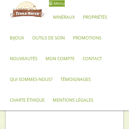
Menu
Aller
Aller
à
au
MINÉRAUX
PROPRIÉTÉS
la
contenu
navigation
BIJOUX
OUTILS DE SOIN
PROMOTIONS
Accueil
Archives
Amas de Cristal de Roche 1KG, 23 CM,
Pointes Laser
NOUVEAUTÉS
MON COMPTE
CONTACT
QUI SOMMES-NOUS?
TÉMOIGNAGES
CHARTE ÉTHIQUE
MENTIONS LÉGALES