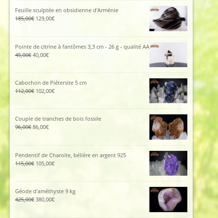
Feuille sculptée en obsidienne d'Arménie
Le
Le
185,00
€
129,00
€
prix
prix
initial
actuel
était :
est :
Pointe de citrine à fantômes 3,3 cm - 26 g - qualité AA
185,00€.
129,00€.
Le
Le
45,00
€
40,00
€
prix
prix
initial
actuel
était :
est :
Cabochon de Piétersite 5 cm
45,00€.
40,00€.
Le
Le
112,00
€
102,00
€
prix
prix
initial
actuel
était :
est :
Couple de tranches de bois fossile
112,00€.
102,00€.
Le
Le
96,00
€
86,00
€
prix
prix
initial
actuel
était :
est :
Pendentif de Charoïte, bélière en argent 925
96,00€.
86,00€.
Le
Le
115,00
€
105,00
€
prix
prix
initial
actuel
était :
est :
Géode d'améthyste 9 kg
115,00€.
105,00€.
Le
Le
425,00
€
380,00
€
prix
prix
initial
actuel