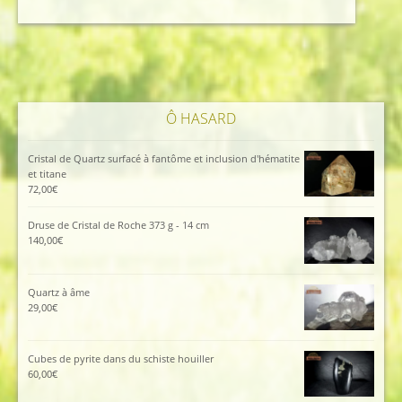
était :
est :
425,00€.
380,00€.
Ô HASARD
Cristal de Quartz surfacé à fantôme et inclusion d'hématite
et titane
72,00
€
Druse de Cristal de Roche 373 g - 14 cm
140,00
€
Quartz à âme
29,00
€
Cubes de pyrite dans du schiste houiller
60,00
€