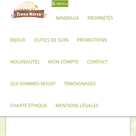
Menu
Aller
Aller
à
au
MINÉRAUX
PROPRIÉTÉS
la
contenu
navigation
BIJOUX
OUTILS DE SOIN
PROMOTIONS
Accueil
Archives
Cabochon de Pierre de lune
NOUVEAUTÉS
MON COMPTE
CONTACT
QUI SOMMES-NOUS?
TÉMOIGNAGES
CHARTE ÉTHIQUE
MENTIONS LÉGALES