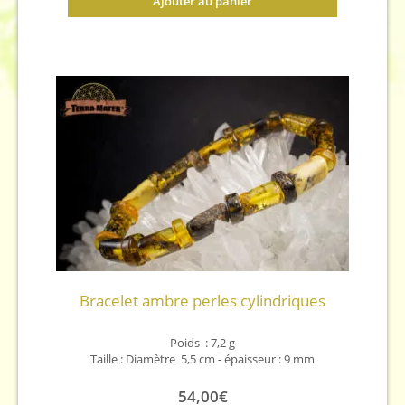
Ajouter au panier
Bracelet ambre perles cylindriques
Poids : 7,2 g
Taille : Diamètre 5,5 cm - épaisseur : 9 mm
54,00
€