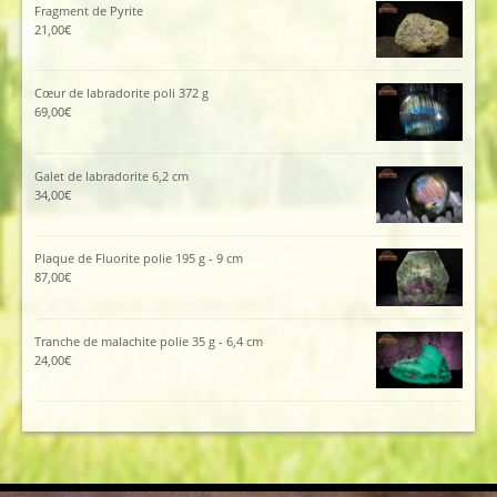
Fragment de Pyrite
21,00
€
Cœur de labradorite poli 372 g
69,00
€
Galet de labradorite 6,2 cm
34,00
€
Plaque de Fluorite polie 195 g - 9 cm
87,00
€
Tranche de malachite polie 35 g - 6,4 cm
24,00
€