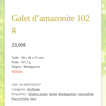
Galet d’amazonite 102
g
23,00
€
Taille : 69 x 46 x 21 mm
Poids : 101,7 g
Origine : Madagascar
VENDU
UGS :
M-AMZ1020-07
Catégorie :
Archives
Étiquettes :
Chakra coeur
,
Galet
,
Madagascar
,
microcline
,
Pierre Polie
,
Vert