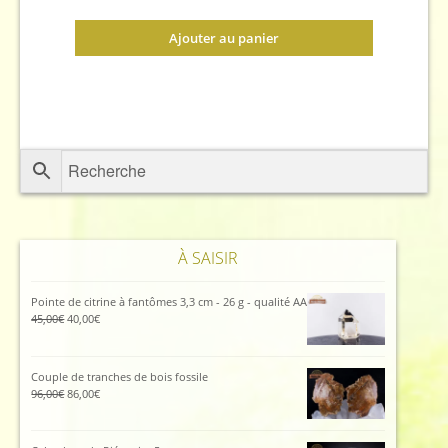
Ajouter au panier
À SAISIR
Pointe de citrine à fantômes 3,3 cm - 26 g - qualité AA
Le
Le
45,00
€
40,00
€
prix
prix
initial
actuel
était :
est :
Couple de tranches de bois fossile
45,00€.
40,00€.
Le
Le
96,00
€
86,00
€
prix
prix
initial
actuel
était :
est :