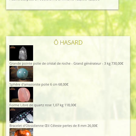
prix
prix
initial
actuel
était :
est :
185,00€.
129,00€.
Ô HASARD
Grande pointe polie de cristal de roche - Grand générateur - 3 kg
730,00
€
Sphère d'amazonite polie 6 cm
68,00
€
Forme Libre de quartz rose 1,07 kg
118,00
€
Bracelet d'Obsidienne Œil Céleste perles de 8 mm
26,00
€