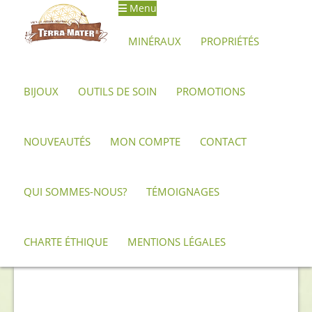
Menu
Aller
Aller
à
au
MINÉRAUX
PROPRIÉTÉS
la
contenu
navigation
BIJOUX
OUTILS DE SOIN
PROMOTIONS
Accueil
Archives
Galet de Charoïte
NOUVEAUTÉS
MON COMPTE
CONTACT
QUI SOMMES-NOUS?
TÉMOIGNAGES
CHARTE ÉTHIQUE
MENTIONS LÉGALES