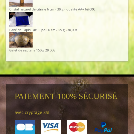
Cristal naturel de citrine 6 cm - 30 g - qualité AA+
69,00
€
Pavé de Lapis Lazuli poli 6 cm - 55 g
230,00
€
Galet de septaria 150 g
29,00
€
PAIEMENT 100% SÉCURISÉ
avec cryptage SSL