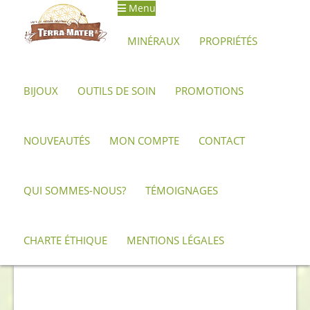
Menu
Aller
Aller
à
au
MINÉRAUX
PROPRIÉTÉS
la
contenu
navigation
BIJOUX
OUTILS DE SOIN
PROMOTIONS
Accueil
Minéraux, pierres et cristaux
Labradorite
Galet de
labradorite 6,7 cm
NOUVEAUTÉS
MON COMPTE
CONTACT
QUI SOMMES-NOUS?
TÉMOIGNAGES
CHARTE ÉTHIQUE
MENTIONS LÉGALES