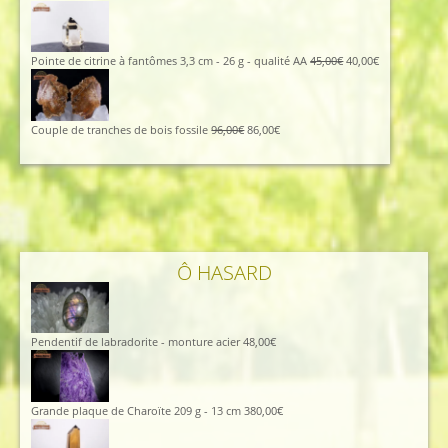
prix
prix
initial
actuel
était :
est :
115,00€.
105,00€.
Le
Le
Pointe de citrine à fantômes 3,3 cm - 26 g - qualité AA
45,00
€
40,00
€
prix
prix
initial
actuel
était :
est :
45,00€.
40,00€.
Le
Le
Couple de tranches de bois fossile
96,00
€
86,00
€
prix
prix
initial
actuel
était :
est :
96,00€.
86,00€.
Ô HASARD
Pendentif de labradorite - monture acier
48,00
€
Grande plaque de Charoïte 209 g - 13 cm
380,00
€