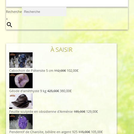
Recherche
×
À SAISIR
Le
Le
Cabochon de Piétersite 5 cm
112,00
€
102,00
€
prix
prix
initial
actuel
était :
est :
112,00€.
102,00€.
Le
Le
Géode d'améthyste 9 kg
425,00
€
380,00
€
prix
prix
initial
actuel
était :
est :
425,00€.
380,00€.
Le
Le
Feuille sculptée en obsidienne d'Arménie
185,00
€
129,00
€
prix
prix
initial
actuel
était :
est :
185,00€.
129,00€.
Le
Le
Pendentif de Charoïte, bélière en argent 925
115,00
€
105,00
€