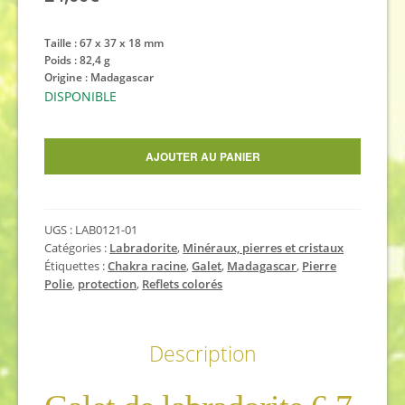
Taille :
67 x 37 x 18 mm
Poids : 82,4 g
Origine : Madagascar
DISPONIBLE
quantité
AJOUTER AU PANIER
de
Galet
de
UGS :
LAB0121-01
labradorite
Catégories :
Labradorite
,
Minéraux, pierres et cristaux
6,7
Étiquettes :
Chakra racine
,
Galet
,
Madagascar
,
Pierre
cm
Polie
,
protection
,
Reflets colorés
Description