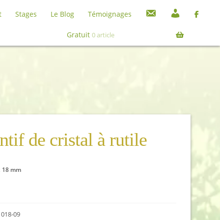
C
M
t
Stages
Le Blog
Témoignages
o
o
Recherche
Recherche
n
n
pour :
Gratuit
0 article
t
c
a
o
c
m
t
p
t
e
tif de cristal à rutile
 x 18 mm
018-09