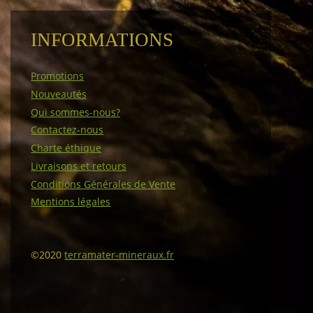
INFORMATIONS
Promotions
Nouveautés
Qui sommes-nous?
Contactez-nous
Charte éthique
Livraisons et retours
Conditions Générales de Vente
Mentions légales
©2020
terramater-mineraux.fr