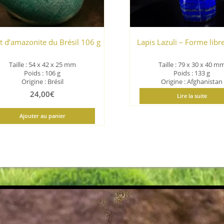
t d’amazonite du Brésil 106 g
Lapis Lazuli – Forme libr
Taille : 54 x 42 x 25 mm
Taille : 79 x 30 x 40 m
Poids : 106 g
Poids : 133 g
Origine : Brésil
Origine : Afghanistan
24,00
€
Lire la suite
Ajouter au panier