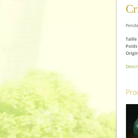
Cr
Penden
Taille
Poids 
Origin
Descr
Prod