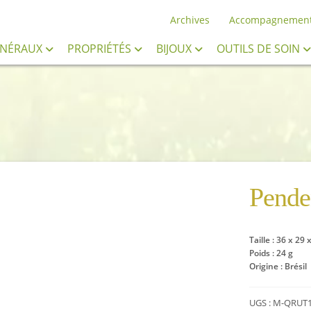
Archives
Accompagnemen
INÉRAUX
PROPRIÉTÉS
BIJOUX
OUTILS DE SOIN
Penden
Taille : 36 x 29
Poids : 24 g
Origine : Brésil
UGS :
M-QRUT1