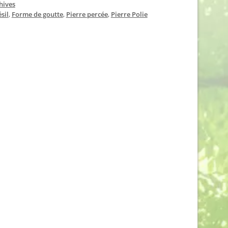
hives
sil
,
Forme de goutte
,
Pierre percée
,
Pierre Polie