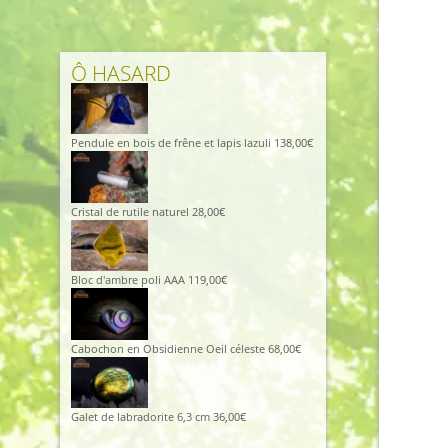
Ô HASARD
Pendule en bois de frêne et lapis lazuli
138,00
€
Cristal de rutile naturel
28,00
€
Bloc d'ambre poli AAA
119,00
€
Cabochon en Obsidienne Oeil céleste
68,00
€
Galet de labradorite 6,3 cm
36,00
€