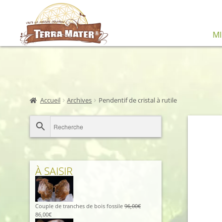
Aller
Aller
M
à
au
la
contenu
navigation
Accueil
Archives
Pendentif de cristal à rutile
À SAISIR
Couple de tranches de bois fossile
96,00
€
Le
Le
86,00
€