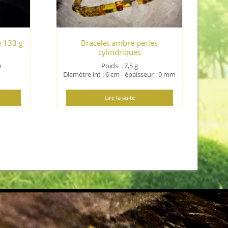
e 133 g
Bracelet ambre perles
cylindriques
m
Poids : 7,5 g
Diamètre int : 6 cm - épaisseur : 9 mm
Lire la suite