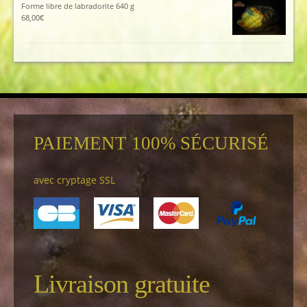
Forme libre de labradorite 640 g
68,00
€
PAIEMENT 100% SÉCURISÉ
avec cryptage SSL
Livraison gratuite