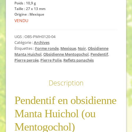
Poids :
10,9
g
Taille :
27 x 13 mm
Origine : Mexique
VENDU
UGS :
OBS-PMH0120-04
Catégorie :
Archives
Étiquettes :
Forme ronde
,
Mexique
,
Noir
,
Obsidienne
Manta Huichol
,
Obsidienne Mentogochol
,
Pendentif
,
Pierre percée
,
Pierre Polie
,
Reflets panachés
Description
Pendentif en obsidienne
Manta Huichol (ou
Mentogochol)