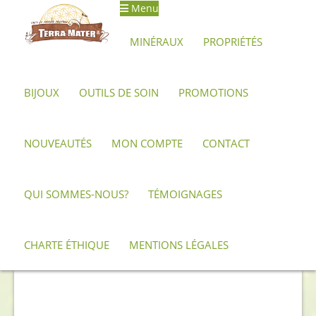
Menu
Aller
Aller
à
au
MINÉRAUX
PROPRIÉTÉS
la
contenu
navigation
BIJOUX
OUTILS DE SOIN
PROMOTIONS
Accueil
Archives
Pendentif d’Obsidienne Manta Huichol
NOUVEAUTÉS
MON COMPTE
CONTACT
QUI SOMMES-NOUS?
TÉMOIGNAGES
CHARTE ÉTHIQUE
MENTIONS LÉGALES