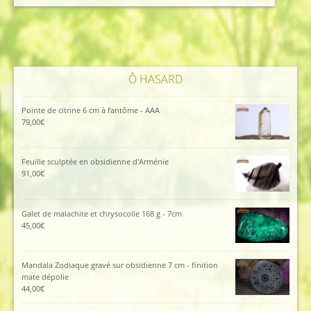
45,00€.
40,00€.
Ô HASARD
Pointe de citrine 6 cm à fantôme - AAA
79,00
€
Feuille sculptée en obsidienne d'Arménie
91,00
€
Galet de malachite et chrysocolle 168 g - 7cm
45,00
€
Mandala Zodiaque gravé sur obsidienne 7 cm - finition
mate dépolie
44,00
€