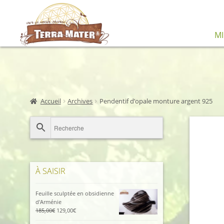
Aller
Aller
M
à
au
la
contenu
navigation
Accueil
Archives
Pendentif d’opale monture argent 925
À SAISIR
Feuille sculptée en obsidienne
d'Arménie
Le
Le
185,00
€
129,00
€
prix
prix