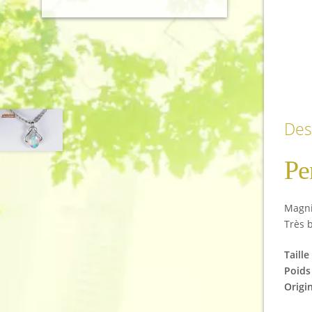
Des
Pe
Magni
Très b
Taille
Poids 
Origi