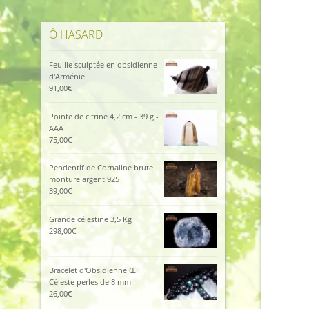
Ô HASARD
Feuille sculptée en obsidienne
d'Arménie
91,00
€
Pointe de citrine 4,2 cm - 39 g -
AAA
75,00
€
Pendentif de Cornaline brute
monture argent 925
39,00
€
Grande célestine 3,5 Kg
298,00
€
Bracelet d'Obsidienne Œil
Céleste perles de 8 mm
26,00
€