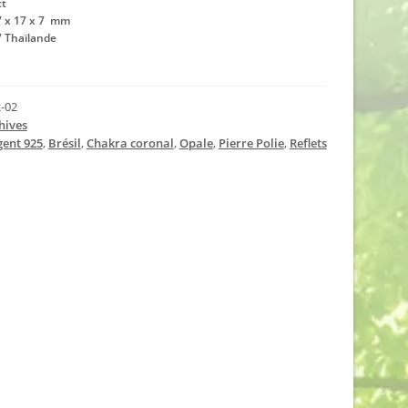
ct
7 x 17 x 7 mm
 / Thaïlande
-02
hives
gent 925
,
Brésil
,
Chakra coronal
,
Opale
,
Pierre Polie
,
Reflets