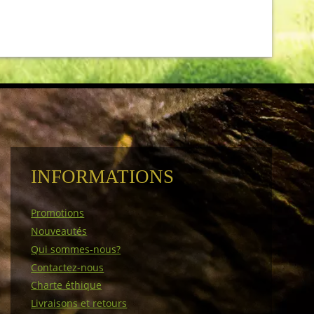
INFORMATIONS
Promotions
Nouveautés
Qui sommes-nous?
Contactez-nous
Charte éthique
Livraisons et retours