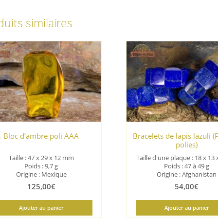
uits similaires
Bloc d’ambre poli AAA
Bracelets de lapis lazuli 
polies)
Taille : 47 x 29 x 12 mm
Taille d'une plaque : 18 x 13
Poids : 9,7 g
Poids : 47 à 49 g
Origine : Mexique
Origine : Afghanistan
125,00
€
54,00
€
Ajouter au panier
Ajouter au panier