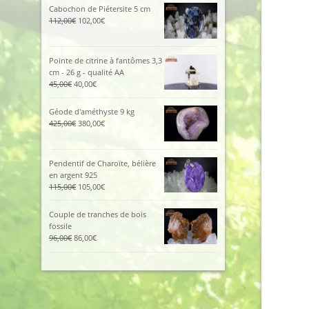
initial
actuel
Cabochon de Piétersite 5 cm
était :
est :
Le
Le
112,00
€
102,00
€
185,00€.
129,00€.
prix
prix
initial
actuel
était :
est :
Pointe de citrine à fantômes 3,3
112,00€.
102,00€.
cm - 26 g - qualité AA
Le
Le
45,00
€
40,00
€
prix
prix
initial
actuel
Géode d'améthyste 9 kg
était :
est :
Le
Le
425,00
€
380,00
€
45,00€.
40,00€.
prix
prix
initial
actuel
était :
est :
Pendentif de Charoïte, bélière
425,00€.
380,00€.
en argent 925
Le
Le
115,00
€
105,00
€
prix
prix
initial
actuel
Couple de tranches de bois
était :
est :
fossile
115,00€.
105,00€.
Le
Le
96,00
€
86,00
€
prix
prix
initial
actuel
était :
est :
96,00€.
86,00€.