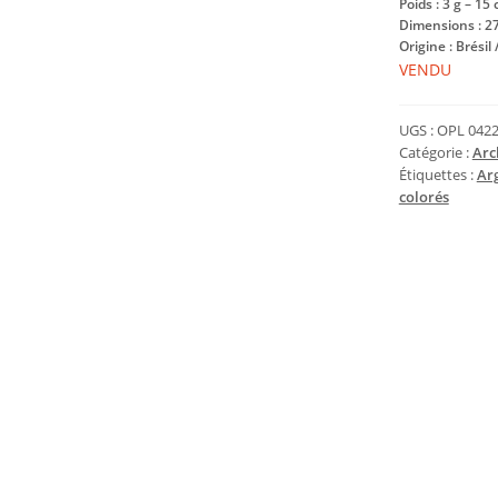
Poids : 3 g – 15 
Dimensions : 2
Origine : Brésil
VENDU
UGS :
OPL 0422
Catégorie :
Arc
Étiquettes :
Ar
colorés