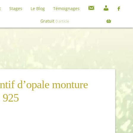
C
M
t
Stages
Le Blog
Témoignages
o
o
Recherche
Recherche
n
n
pour :
Gratuit
0 article
t
c
a
o
c
m
t
p
t
e
ntif d’opale monture
t 925