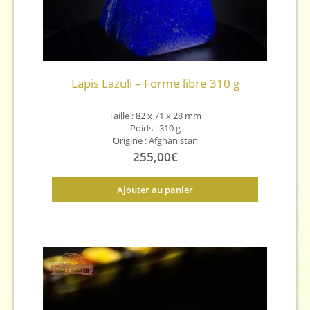
Lapis Lazuli – Forme libre 310 g
Taille : 82 x 71 x 28 mm
Poids : 310 g
Origine : Afghanistan
255,00
€
Ajouter au panier