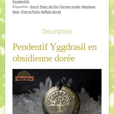
Pendentifs
Étiquettes :
Doré
,
Fleur de Vie
,
Forme ronde
,
Mexique
,
Noir
,
Pierre Polie
,
Reflets dorés
Description
Pendentif Yggdrasil en
obsidienne dorée