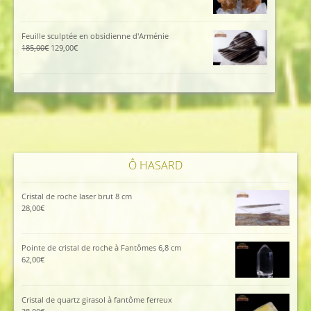
prix
prix
initial
actuel
était :
est :
Feuille sculptée en obsidienne d'Arménie
96,00€.
86,00€.
Le
Le
185,00
€
129,00
€
prix
prix
initial
actuel
était :
est :
185,00€.
129,00€.
Ô HASARD
Cristal de roche laser brut 8 cm
28,00
€
Pointe de cristal de roche à Fantômes 6,8 cm
62,00
€
Cristal de quartz girasol à fantôme ferreux