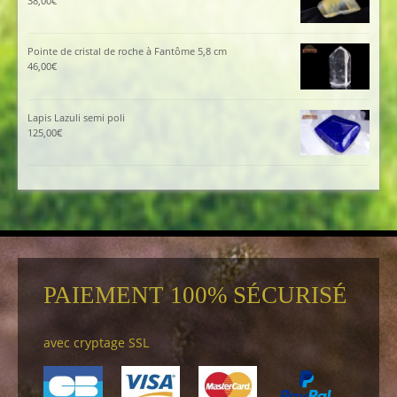
38,00
€
Pointe de cristal de roche à Fantôme 5,8 cm
46,00
€
Lapis Lazuli semi poli
125,00
€
PAIEMENT 100% SÉCURISÉ
avec cryptage SSL