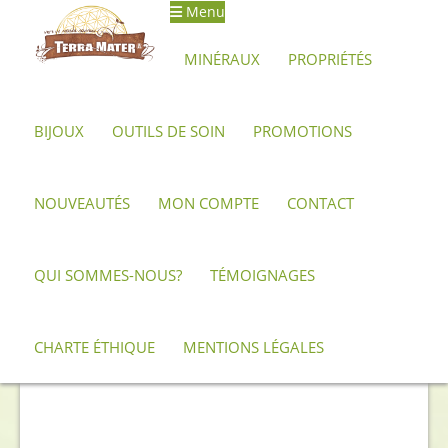
Menu
Aller
Aller
à
au
MINÉRAUX
PROPRIÉTÉS
la
contenu
navigation
BIJOUX
OUTILS DE SOIN
PROMOTIONS
Accueil
Minéraux, pierres et cristaux
Obsidienne
Obsidienne Dorée
Pendentif Yggdrasil en obsidienne dorée
NOUVEAUTÉS
MON COMPTE
CONTACT
QUI SOMMES-NOUS?
TÉMOIGNAGES
CHARTE ÉTHIQUE
MENTIONS LÉGALES