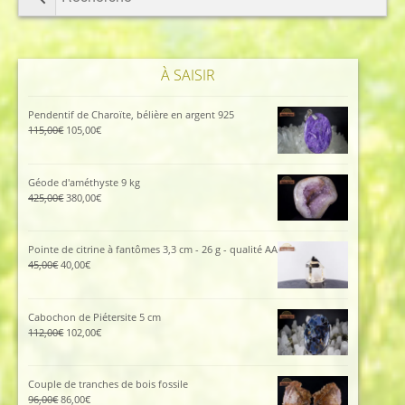
À SAISIR
Pendentif de Charoïte, bélière en argent 925
Le
Le
115,00
€
105,00
€
prix
prix
initial
actuel
était :
est :
Géode d'améthyste 9 kg
115,00€.
105,00€.
Le
Le
425,00
€
380,00
€
prix
prix
initial
actuel
était :
est :
Pointe de citrine à fantômes 3,3 cm - 26 g - qualité AA
425,00€.
380,00€.
Le
Le
45,00
€
40,00
€
prix
prix
initial
actuel
était :
est :
Cabochon de Piétersite 5 cm
45,00€.
40,00€.
Le
Le
112,00
€
102,00
€
prix
prix
initial
actuel
était :
est :
Couple de tranches de bois fossile
112,00€.
102,00€.
Le
Le
96,00
€
86,00
€