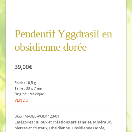
Pendentif Yggdrasil en
obsidienne dorée
39,00
€
Poids : 10,5 g
Taille : 33 x 7 mm
Origine : Mexique
VENDU
UGS :
M-OBS-POD1123-01
Catégories :
Bijoux et créations artisanales
,
Minéraux,
pierres et cristaux
,
Obsidienne
,
Obsidienne Dorée
,