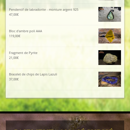
Pendentif de labradorite - monture argent 925
47,00
€
Bloc d'ambre poli AAA
119,00
€
Fragment de Pyrite
21,00
€
Bracelet de chips de Lapis Lazuli
37,00
€