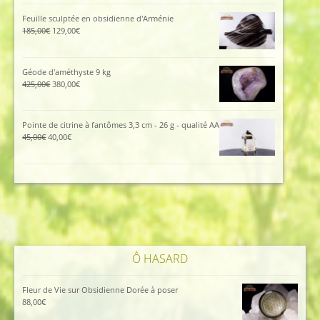
initial
actuel
était :
est :
Feuille sculptée en obsidienne d'Arménie
115,00€.
105,00€.
Le
Le
185,00
€
129,00
€
prix
prix
initial
actuel
était :
est :
Géode d'améthyste 9 kg
185,00€.
129,00€.
Le
Le
425,00
€
380,00
€
prix
prix
initial
actuel
était :
est :
Pointe de citrine à fantômes 3,3 cm - 26 g - qualité AA
425,00€.
380,00€.
Le
Le
45,00
€
40,00
€
prix
prix
initial
actuel
était :
est :
45,00€.
40,00€.
Ô HASARD
Fleur de Vie sur Obsidienne Dorée à poser
88,00
€