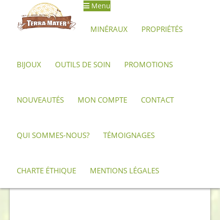
Menu
Aller
Aller
à
au
MINÉRAUX
PROPRIÉTÉS
la
contenu
navigation
BIJOUX
OUTILS DE SOIN
PROMOTIONS
Accueil
Archives
Pointe de cristal de roche semi brute limpide
4,5 cm
NOUVEAUTÉS
MON COMPTE
CONTACT
QUI SOMMES-NOUS?
TÉMOIGNAGES
CHARTE ÉTHIQUE
MENTIONS LÉGALES