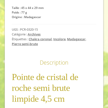
Taille : 45 x 44 x 29 mm
Poids : 77 g
Origine : Madagascar
UGS :
PCR-0320-15
Catégorie :
Archives
Étiquettes :
Chakra coronal
,
Incolore
,
Madagascar
,
Pierre semi-brute
Description
Pointe de cristal de
roche semi brute
limpide 4,5 cm