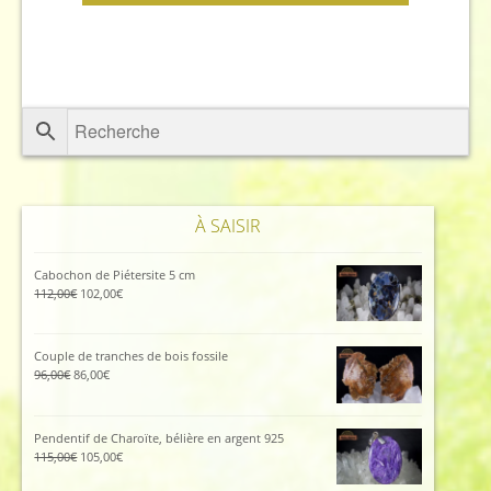
À SAISIR
Cabochon de Piétersite 5 cm
Le
Le
112,00
€
102,00
€
prix
prix
initial
actuel
était :
est :
Couple de tranches de bois fossile
112,00€.
102,00€.
Le
Le
96,00
€
86,00
€
prix
prix
initial
actuel
était :
est :
Pendentif de Charoïte, bélière en argent 925
96,00€.
86,00€.
Le
Le
115,00
€
105,00
€
prix
prix