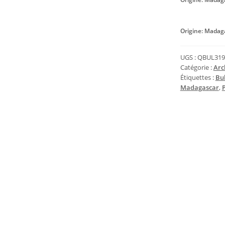
Origine: Madag
UGS :
QBUL319
Catégorie :
Arc
Étiquettes :
Bul
Madagascar
,
P