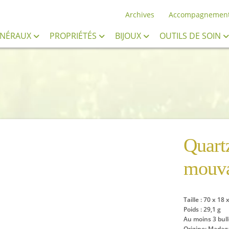
Archives
Accompagnemen
INÉRAUX
PROPRIÉTÉS
BIJOUX
OUTILS DE SOIN
Quart
mouva
Taille : 70 x 18
Poids : 29,1 g
Au moins 3 bull
Origine: Madag