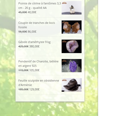
était :
est :
Pointe de citrine à fantômes 3,3
112,00€.
102,00€.
cm - 26 g - qualité AA
Le
Le
45,00
€
40,00
€
prix
prix
initial
actuel
Couple de tranches de bois
était :
est :
fossile
45,00€.
40,00€.
Le
Le
96,00
€
86,00
€
prix
prix
initial
actuel
Géode d'améthyste 9 kg
était :
est :
Le
Le
425,00
€
380,00
€
96,00€.
86,00€.
prix
prix
initial
actuel
était :
est :
Pendentif de Charoïte, bélière
425,00€.
380,00€.
en argent 925
Le
Le
115,00
€
105,00
€
prix
prix
initial
actuel
Feuille sculptée en obsidienne
était :
est :
d'Arménie
115,00€.
105,00€.
Le
Le
185,00
€
129,00
€
prix
prix
initial
actuel
était :
est :
185,00€.
129,00€.