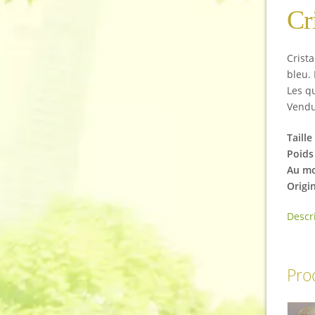
Cr
Crist
bleu.
Les q
Vendu 
Taille
Poids 
Au mo
Origi
Descr
Prod