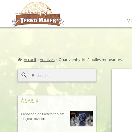
Aller
Aller
M
à
au
la
contenu
navigation
Accueil
Archives
Quartz enhydro à bulles mouvantes
À SAISIR
Cabochon de Piétersite 5 cm
Le
Le
112,00
€
102,00
€
prix
prix
initial
actuel