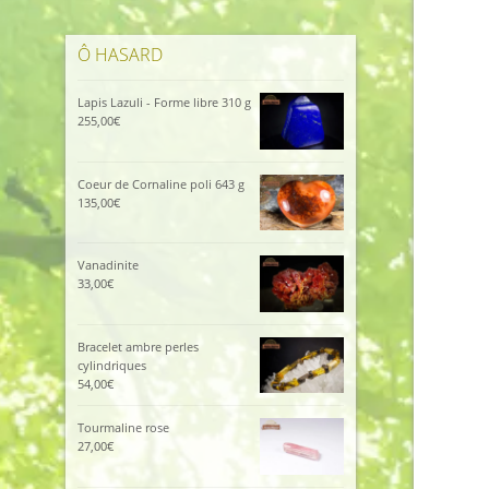
Ô HASARD
Lapis Lazuli - Forme libre 310 g
255,00
€
Coeur de Cornaline poli 643 g
135,00
€
Vanadinite
33,00
€
Bracelet ambre perles
cylindriques
54,00
€
Tourmaline rose
27,00
€