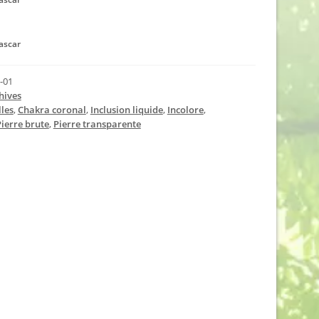
ascar
-01
hives
les
,
Chakra coronal
,
Inclusion liquide
,
Incolore
,
ierre brute
,
Pierre transparente