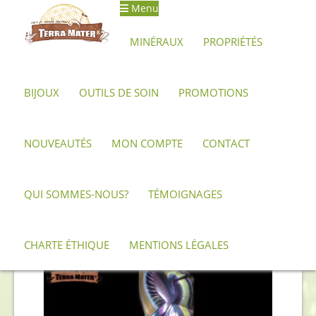
Menu
Aller
Aller
à
au
MINÉRAUX
PROPRIÉTÉS
la
contenu
navigation
BIJOUX
OUTILS DE SOIN
PROMOTIONS
Accueil
Produits identifiés “Suprema”
NOUVEAUTÉS
MON COMPTE
CONTACT
Suprema
QUI SOMMES-NOUS?
TÉMOIGNAGES
Trié
5 résultats affichés
du
CHARTE ÉTHIQUE
MENTIONS LÉGALES
plus
récent
au
plus
ancien