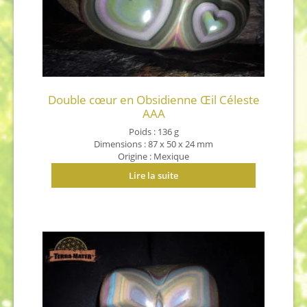
Double cœur en Obsidienne Œil Céleste
AAA
Poids : 136 g
Dimensions : 87 x 50 x 24 mm
Origine : Mexique
Lire la suite