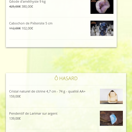
Géode d'améthyste 9 kg
45,00€.
40,00€.
Le
Le
425,00
€
380,00
€
prix
prix
initial
actuel
était :
est :
Cabochon de Piétersite 5 cm
425,00€.
380,00€.
Le
Le
112,00
€
102,00
€
prix
prix
initial
actuel
était :
est :
112,00€.
102,00€.
Ô HASARD
Cristal naturel de citrine 4,7 cm - 74 g - qualité AA+
159,00
€
Pendentif de Larimar sur argent
139,00
€