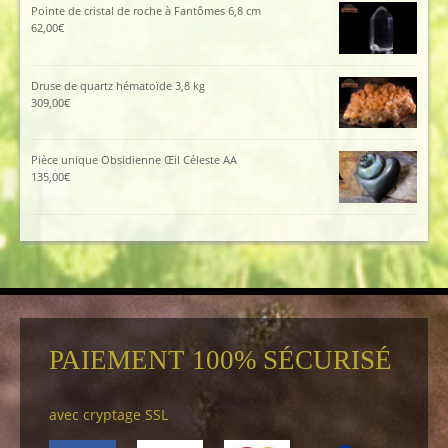
Pointe de cristal de roche à Fantômes 6,8 cm
62,00
€
Druse de quartz hématoïde 3,8 kg
309,00
€
Pièce unique Obsidienne Œil Céleste AA
135,00
€
PAIEMENT 100% SÉCURISÉ
avec cryptage SSL