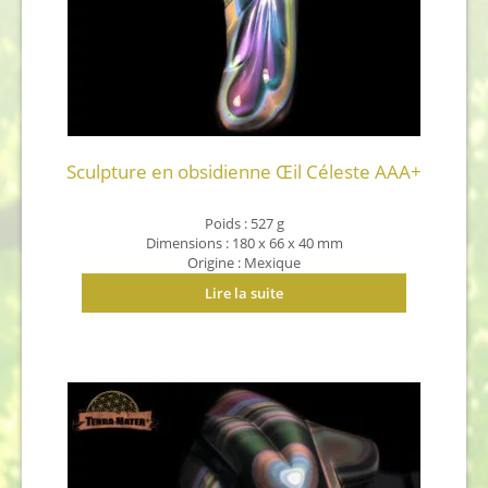
Sculpture en obsidienne Œil Céleste AAA+
Poids : 527 g
Dimensions : 180 x 66 x 40 mm
Origine : Mexique
Lire la suite