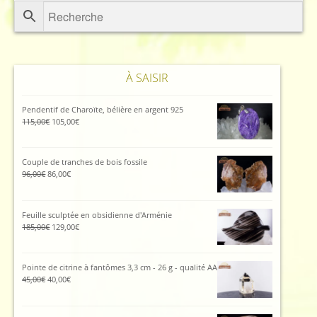
au
plus
ancien
À SAISIR
Pendentif de Charoïte, bélière en argent 925
Le
Le
115,00
€
105,00
€
prix
prix
initial
actuel
était :
est :
Couple de tranches de bois fossile
115,00€.
105,00€.
Le
Le
96,00
€
86,00
€
prix
prix
initial
actuel
était :
est :
Feuille sculptée en obsidienne d'Arménie
96,00€.
86,00€.
Le
Le
185,00
€
129,00
€
prix
prix
initial
actuel
était :
est :
Pointe de citrine à fantômes 3,3 cm - 26 g - qualité AA
185,00€.
129,00€.
Le
Le
45,00
€
40,00
€
prix
prix
initial
actuel
était :
est :