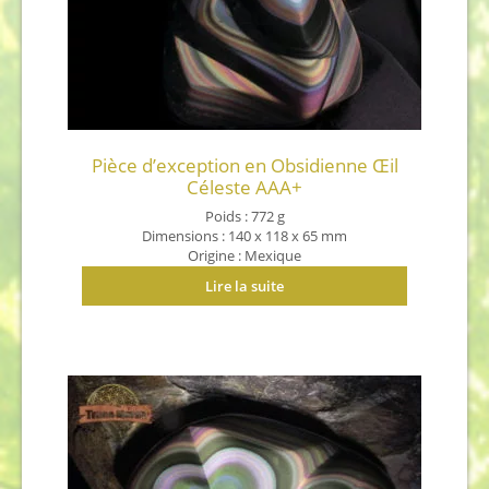
Pièce d’exception en Obsidienne Œil
Céleste AAA+
Poids : 772 g
Dimensions : 140 x 118 x 65 mm
Origine : Mexique
Lire la suite