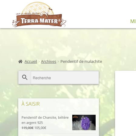
Aller
Aller
M
à
au
la
contenu
navigation
Accueil
Archives
Pendentif de malachite
À SAISIR
Pendentif de Charoïte, bélière
en argent 925
Le
Le
115,00
€
105,00
€
prix
prix