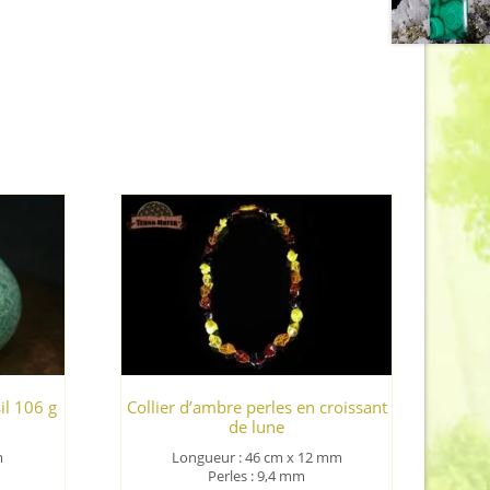
il 106 g
Collier d’ambre perles en croissant
de lune
m
Longueur : 46 cm x 12 mm
Perles : 9,4 mm