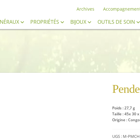
Archives
Accompagnemen
INÉRAUX
PROPRIÉTÉS
BIJOUX
OUTILS DE SOIN
Pende
Poids : 27,7 g
Taille : 45x 30 
Origine : Congo
UGS :
M-PMCH-