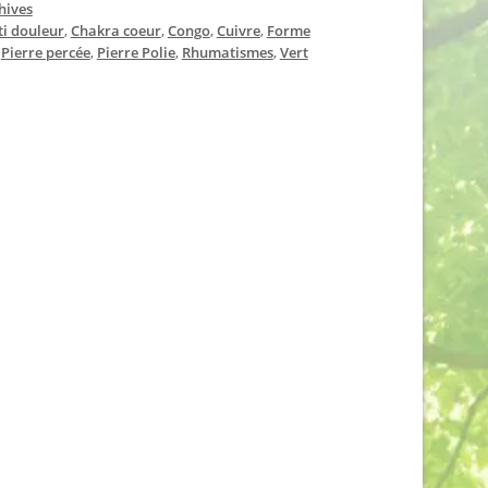
hives
ti douleur
,
Chakra coeur
,
Congo
,
Cuivre
,
Forme
,
Pierre percée
,
Pierre Polie
,
Rhumatismes
,
Vert