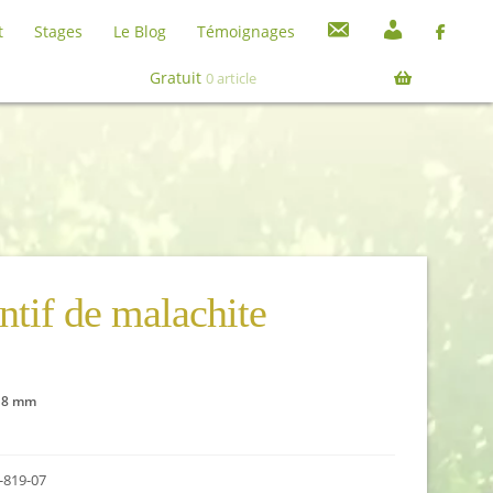
C
M
t
Stages
Le Blog
Témoignages
o
o
Recherche
Recherche
n
n
pour :
Gratuit
0 article
t
c
a
o
c
m
t
p
t
e
ntif de malachite
x 8 mm
819-07