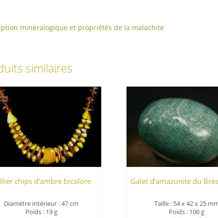
iption minéralogique et propriétés de la malachite
uits similaires
llier chips d’ambre bicolore
Galet d’amazonite du Brés
Diamètre intérieur : 47 cm
Taille : 54 x 42 x 25 m
Poids : 19 g
Poids : 106 g