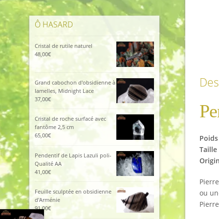
Ô HASARD
Cristal de rutile naturel
48,00
€
Des
Grand cabochon d'obsidienne à
lamelles, Midnight Lace
37,00
€
Pe
Cristal de roche surfacé avec
fantôme 2,5 cm
65,00
€
Poids 
Taille
Pendentif de Lapis Lazuli poli-
Origi
Qualité AA
41,00
€
Pierr
Feuille sculptée en obsidienne
ou un
d'Arménie
Pierre
91,00
€