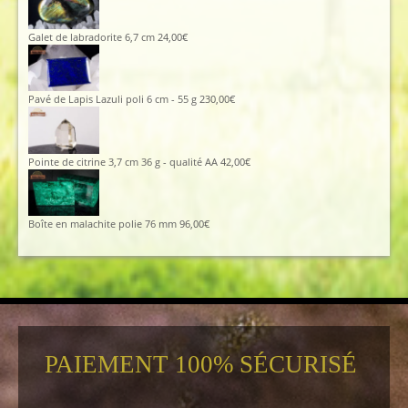
Galet de labradorite 6,7 cm
24,00
€
Pavé de Lapis Lazuli poli 6 cm - 55 g
230,00
€
Pointe de citrine 3,7 cm 36 g - qualité AA
42,00
€
Boîte en malachite polie 76 mm
96,00
€
PAIEMENT 100% SÉCURISÉ