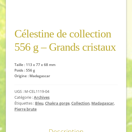
Célestine de collection
556 g – Grands cristaux
Taille : 113 x 77 x 68 mm
Poids : 556 g
Origine : Madagascar
UGS :
M-CEL1119-04
Catégorie :
Archives
Étiquettes :
Bleu
,
Chakra gorge
,
Collection
,
Madagascar
,
Pierre brute
Description