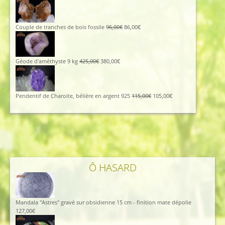
prix
prix
initial
actuel
était :
est :
45,00€.
40,00€.
Le
Le
Couple de tranches de bois fossile
96,00
€
86,00
€
prix
prix
initial
actuel
était :
est :
96,00€.
86,00€.
Le
Le
Géode d'améthyste 9 kg
425,00
€
380,00
€
prix
prix
initial
actuel
était :
est :
425,00€.
380,00€.
Le
Le
Pendentif de Charoïte, bélière en argent 925
115,00
€
105,00
€
prix
prix
initial
actuel
était :
est :
115,00€.
105,00€.
Ô HASARD
Mandala "Astres" gravé sur obsidienne 15 cm - finition mate dépolie
127,00
€