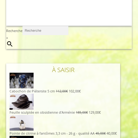
Recherche
×
À SAISIR
Le
Le
Cabochon de Piétersite 5 cm
112,00
€
102,00
€
prix
prix
initial
actuel
était :
est :
112,00€.
102,00€.
Le
Le
Feuille sculptée en obsidienne d'Arménie
185,00
€
129,00
€
prix
prix
initial
actuel
était :
est :
185,00€.
129,00€.
Le
Le
Pointe de citrine à fantômes 3,3 cm - 26 g - qualité AA
45,00
€
40,00
€