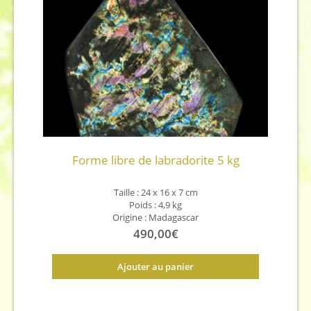
Forme libre de labradorite 5 kg
Taille :
24 x 16 x 7 cm
Poids : 4,9 kg
Origine : Madagascar
490,00
€
Ajouter au panier