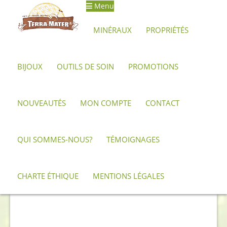
Menu
Aller
Aller
à
au
MINÉRAUX
PROPRIÉTÉS
la
contenu
navigation
BIJOUX
OUTILS DE SOIN
PROMOTIONS
Accueil
Archives
Célestine de collection 556 g – Grands
cristaux
NOUVEAUTÉS
MON COMPTE
CONTACT
QUI SOMMES-NOUS?
TÉMOIGNAGES
CHARTE ÉTHIQUE
MENTIONS LÉGALES