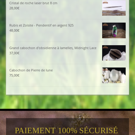
Cristal de roche laser brut 8 cm
28,00
€
Rubis et Zoïsite - Pendentif en argent 925
48,00
€
Grand cabochon d'obsidienne à lamelles, Midnight Lace
37,00
€
Cabochon de Pierre de lune
75,00
€
PAIEMENT 100% SÉCURISÉ