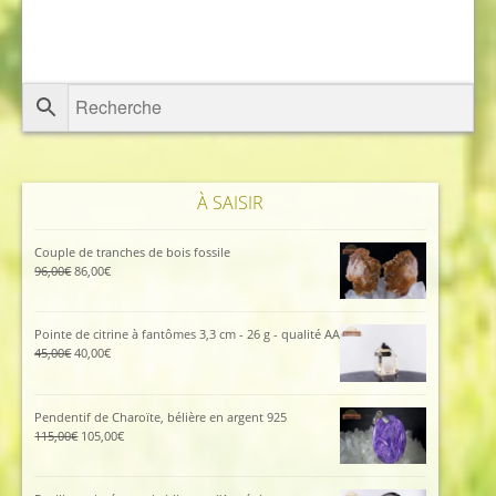
À SAISIR
Couple de tranches de bois fossile
Le
Le
96,00
€
86,00
€
prix
prix
initial
actuel
était :
est :
Pointe de citrine à fantômes 3,3 cm - 26 g - qualité AA
96,00€.
86,00€.
Le
Le
45,00
€
40,00
€
prix
prix
initial
actuel
était :
est :
Pendentif de Charoïte, bélière en argent 925
45,00€.
40,00€.
Le
Le
115,00
€
105,00
€
prix
prix
initial
actuel
était :
est :