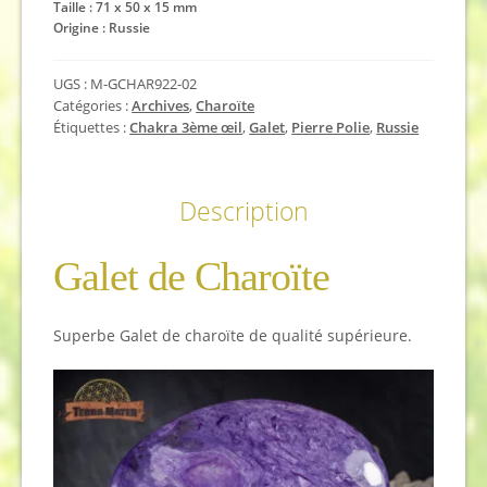
Taille : 71 x 50 x 15 mm
Origine : Russie
UGS :
M-GCHAR922-02
Catégories :
Archives
,
Charoïte
Étiquettes :
Chakra 3ème œil
,
Galet
,
Pierre Polie
,
Russie
Description
Galet de Charoïte
Superbe Galet de charoïte de qualité supérieure.