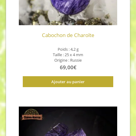
Cabochon de Charoïte
Poids : 4,2 g
Taille : 25 x 4 mm
Origine : Russie
69,00
€
Ajouter au panier