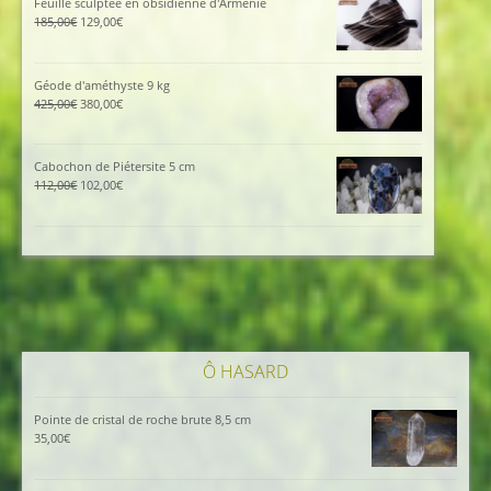
Feuille sculptée en obsidienne d'Arménie
115,00€.
105,00€.
Le
Le
185,00
€
129,00
€
prix
prix
initial
actuel
était :
est :
Géode d'améthyste 9 kg
185,00€.
129,00€.
Le
Le
425,00
€
380,00
€
prix
prix
initial
actuel
était :
est :
Cabochon de Piétersite 5 cm
425,00€.
380,00€.
Le
Le
112,00
€
102,00
€
prix
prix
initial
actuel
était :
est :
112,00€.
102,00€.
Ô HASARD
Pointe de cristal de roche brute 8,5 cm
35,00
€