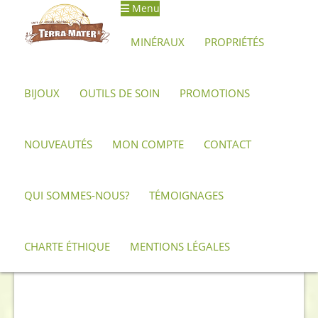
Menu
Aller
Aller
à
au
MINÉRAUX
PROPRIÉTÉS
la
contenu
navigation
BIJOUX
OUTILS DE SOIN
PROMOTIONS
Accueil
Minéraux, pierres et cristaux
Charoïte
Galet de
Charoïte AAA – 70 g
NOUVEAUTÉS
MON COMPTE
CONTACT
QUI SOMMES-NOUS?
TÉMOIGNAGES
CHARTE ÉTHIQUE
MENTIONS LÉGALES