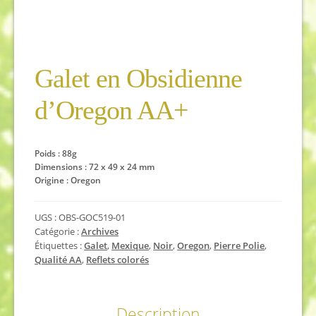
Galet en Obsidienne
d’Oregon AA+
Poids : 88g
Dimensions : 72 x 49 x 24 mm
Origine : Oregon
UGS :
OBS-GOC519-01
Catégorie :
Archives
Étiquettes :
Galet
,
Mexique
,
Noir
,
Oregon
,
Pierre Polie
,
Qualité AA
,
Reflets colorés
Description