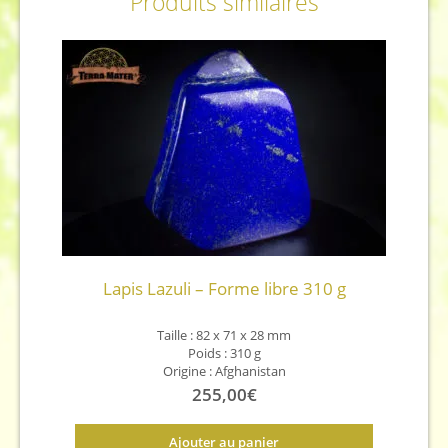
Produits similaires
Lapis Lazuli – Forme libre 310 g
Taille : 82 x 71 x 28 mm
Poids : 310 g
Origine : Afghanistan
255,00
€
Ajouter au panier