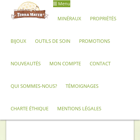
Menu
Aller
Aller
à
au
MINÉRAUX
PROPRIÉTÉS
la
contenu
navigation
BIJOUX
OUTILS DE SOIN
PROMOTIONS
Accueil
Archives
Galet en Obsidienne d’Oregon AA+
NOUVEAUTÉS
MON COMPTE
CONTACT
QUI SOMMES-NOUS?
TÉMOIGNAGES
CHARTE ÉTHIQUE
MENTIONS LÉGALES