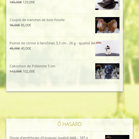
Le
Le
185,00
€
129,00
€
prix
prix
initial
actuel
était :
est :
Couple de tranches de bois fossile
185,00€.
129,00€.
Le
Le
96,00
€
86,00
€
prix
prix
initial
actuel
était :
est :
Pointe de citrine à fantômes 3,3 cm - 26 g - qualité AA
96,00€.
86,00€.
Le
Le
45,00
€
40,00
€
prix
prix
initial
actuel
était :
est :
Cabochon de Piétersite 5 cm
45,00€.
40,00€.
Le
Le
112,00
€
102,00
€
prix
prix
initial
actuel
était :
est :
112,00€.
102,00€.
Ô HASARD
Druse d'améthyste d'Uruguay qualité AAA - 187 g