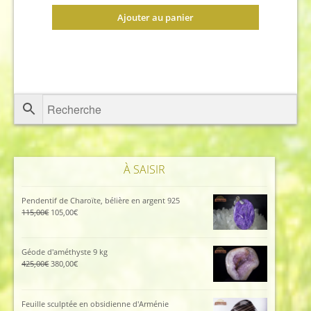
Ajouter au panier
À SAISIR
Pendentif de Charoïte, bélière en argent 925
Le
Le
115,00
€
105,00
€
prix
prix
initial
actuel
était :
est :
Géode d'améthyste 9 kg
115,00€.
105,00€.
Le
Le
425,00
€
380,00
€
prix
prix
initial
actuel
était :
est :
Feuille sculptée en obsidienne d'Arménie
425,00€.
380,00€.