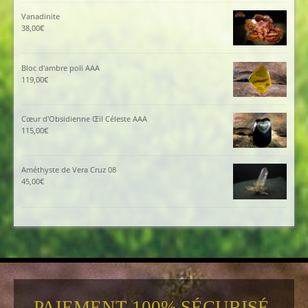
Vanadinite
38,00
€
Bloc d'ambre poli AAA
119,00
€
Cœur d'Obsidienne Œil Céleste AAA
115,00
€
Améthyste de Vera Cruz 08
45,00
€
PAIEMENT 100% SÉCURISÉ