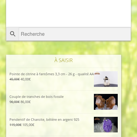
À SAISIR
Pointe de citrine à fantômes 3,3 cm - 26 g - qualité AA
Le
Le
45,00
€
40,00
€
prix
prix
initial
actuel
était :
est :
Couple de tranches de bois fossile
45,00€.
40,00€.
Le
Le
96,00
€
86,00
€
prix
prix
initial
actuel
était :
est :
Pendentif de Charoïte, bélière en argent 925
96,00€.
86,00€.
Le
Le
115,00
€
105,00
€
prix
prix
initial
actuel