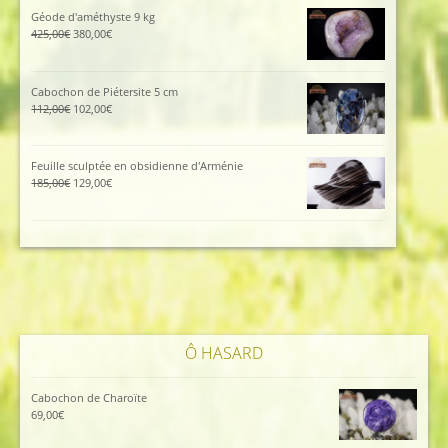
était :
est :
Géode d'améthyste 9 kg
115,00€.
105,00€.
Le
Le
425,00
€
380,00
€
prix
prix
initial
actuel
était :
est :
Cabochon de Piétersite 5 cm
425,00€.
380,00€.
Le
Le
112,00
€
102,00
€
prix
prix
initial
actuel
était :
est :
Feuille sculptée en obsidienne d'Arménie
112,00€.
102,00€.
Le
Le
185,00
€
129,00
€
prix
prix
initial
actuel
était :
est :
185,00€.
129,00€.
Ô HASARD
Cabochon de Charoïte
69,00
€