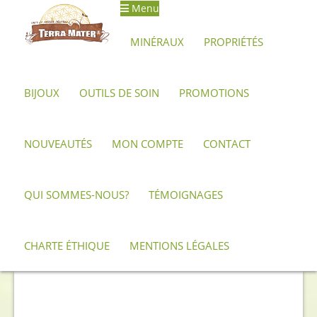
Menu
Aller
Aller
à
au
MINÉRAUX
PROPRIÉTÉS
la
contenu
navigation
BIJOUX
OUTILS DE SOIN
PROMOTIONS
Accueil
Minéraux, pierres et cristaux
Améthyste
Géodes et
druses d'améthyste
Petite druse d’améthyste d’Uruguay 9,5 cm
NOUVEAUTÉS
MON COMPTE
CONTACT
QUI SOMMES-NOUS?
TÉMOIGNAGES
CHARTE ÉTHIQUE
MENTIONS LÉGALES