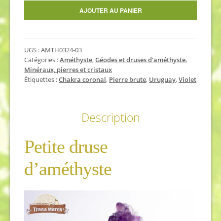
quantité
AJOUTER AU PANIER
de
Petite
druse
UGS :
AMTH0324-03
d'améthyste
Catégories :
Améthyste
,
Géodes et druses d'améthyste
,
d'Uruguay
Minéraux, pierres et cristaux
9,5
Étiquettes :
Chakra coronal
,
Pierre brute
,
Uruguay
,
Violet
cm
Description
Petite druse
d’améthyste