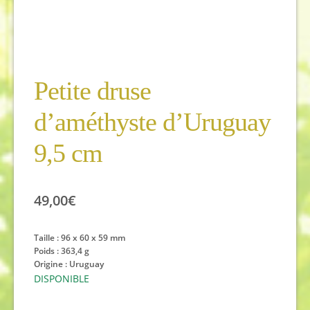
Petite druse
d’améthyste d’Uruguay
9,5 cm
49,00
€
Taille : 96 x 60 x 59 mm
Poids : 363,4 g
Origine : Uruguay
DISPONIBLE