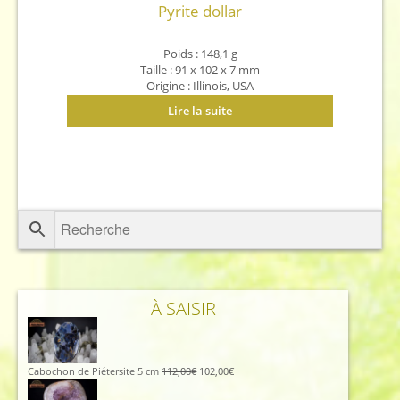
Pyrite dollar
Poids : 148,1 g
Taille : 91 x 102 x 7 mm
Origine : Illinois, USA
Lire la suite
À SAISIR
Le
Le
Cabochon de Piétersite 5 cm
112,00
€
102,00
€
prix
prix