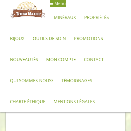
Menu
Aller
Aller
à
au
MINÉRAUX
PROPRIÉTÉS
la
contenu
navigation
BIJOUX
OUTILS DE SOIN
PROMOTIONS
Accueil
Archives
Petit groupe de cristaux de quartz
hématoïde brut
NOUVEAUTÉS
MON COMPTE
CONTACT
QUI SOMMES-NOUS?
TÉMOIGNAGES
CHARTE ÉTHIQUE
MENTIONS LÉGALES