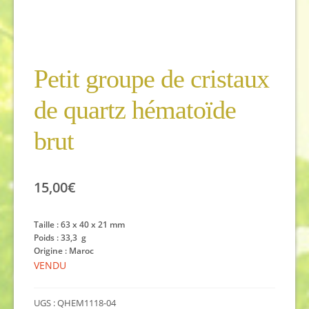
Petit groupe de cristaux
de quartz hématoïde
brut
15,00
€
Taille : 63 x 40 x 21 mm
Poids : 33,3 g
Origine : Maroc
VENDU
UGS :
QHEM1118-04