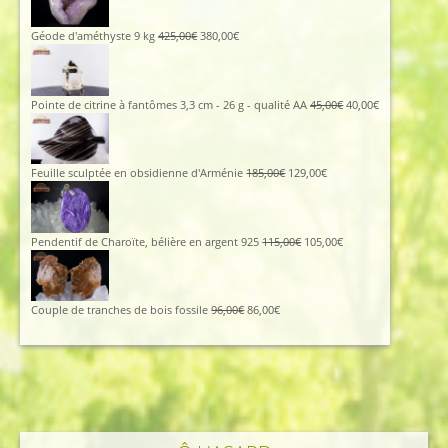
initial
actuel
était :
est :
112,00€.
102,00€.
Le
Le
Géode d'améthyste 9 kg
425,00
€
380,00
€
prix
prix
initial
actuel
était :
est :
425,00€.
380,00€.
Le
Le
Pointe de citrine à fantômes 3,3 cm - 26 g - qualité AA
45,00
€
40,00
€
prix
prix
initial
actuel
était :
est :
45,00€.
40,00€.
Le
Le
Feuille sculptée en obsidienne d'Arménie
185,00
€
129,00
€
prix
prix
initial
actuel
était :
est :
185,00€.
129,00€.
Le
Le
Pendentif de Charoïte, bélière en argent 925
115,00
€
105,00
€
prix
prix
initial
actuel
était :
est :
115,00€.
105,00€.
Le
Le
Couple de tranches de bois fossile
96,00
€
86,00
€
prix
prix
initial
actuel
était :
est :
96,00€.
86,00€.