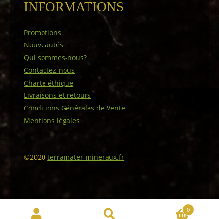
INFORMATIONS
Promotions
Nouveautés
Qui sommes-nous?
Contactez-nous
Charte éthique
Livraisons et retours
Conditions Générales de Vente
Mentions légales
©2020
terramater-mineraux.fr
0
Recherche
Recherche