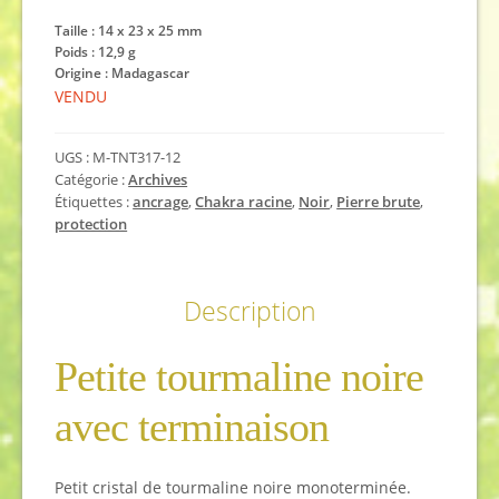
Taille :
14 x 23 x 25
mm
Poids :
12,9
g
Origine : Madagascar
VENDU
UGS :
M-TNT317-12
Catégorie :
Archives
Étiquettes :
ancrage
,
Chakra racine
,
Noir
,
Pierre brute
,
protection
Description
Petite tourmaline noire
avec terminaison
Petit cristal de tourmaline noire monoterminée.