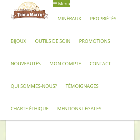
Menu
Aller
Aller
à
au
MINÉRAUX
PROPRIÉTÉS
la
contenu
navigation
BIJOUX
OUTILS DE SOIN
PROMOTIONS
Accueil
Archives
Petite tourmaline noire monoterminée
NOUVEAUTÉS
MON COMPTE
CONTACT
QUI SOMMES-NOUS?
TÉMOIGNAGES
CHARTE ÉTHIQUE
MENTIONS LÉGALES