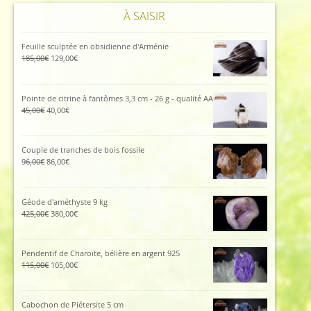
À SAISIR
Feuille sculptée en obsidienne d'Arménie
Le
Le
185,00
€
129,00
€
prix
prix
initial
actuel
était :
est :
Pointe de citrine à fantômes 3,3 cm - 26 g - qualité AA
185,00€.
129,00€.
Le
Le
45,00
€
40,00
€
prix
prix
initial
actuel
était :
est :
Couple de tranches de bois fossile
45,00€.
40,00€.
Le
Le
96,00
€
86,00
€
prix
prix
initial
actuel
était :
est :
Géode d'améthyste 9 kg
96,00€.
86,00€.
Le
Le
425,00
€
380,00
€
prix
prix
initial
actuel
était :
est :
Pendentif de Charoïte, bélière en argent 925
425,00€.
380,00€.
Le
Le
115,00
€
105,00
€
prix
prix
initial
actuel
était :
est :
Cabochon de Piétersite 5 cm