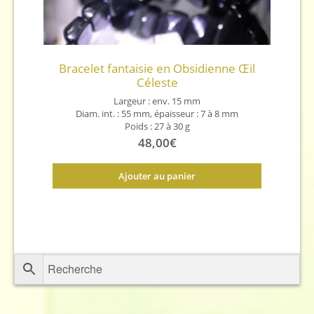
Bracelet fantaisie en Obsidienne Œil
Céleste
Largeur : env. 15 mm
Diam. int. : 55 mm, épaisseur : 7 à 8 mm
Poids : 27 à 30 g
Origine de la pierre : Mexique
48,00
€
Ajouter au panier