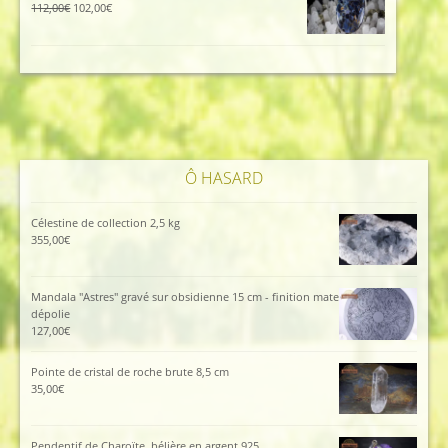
115,00€.
105,00€.
Le
Le
112,00
€
102,00
€
prix
prix
initial
actuel
était :
est :
112,00€.
102,00€.
Ô HASARD
Célestine de collection 2,5 kg
355,00
€
Mandala "Astres" gravé sur obsidienne 15 cm - finition mate
dépolie
127,00
€
Pointe de cristal de roche brute 8,5 cm
35,00
€
Pendentif de Charoïte, bélière en argent 925