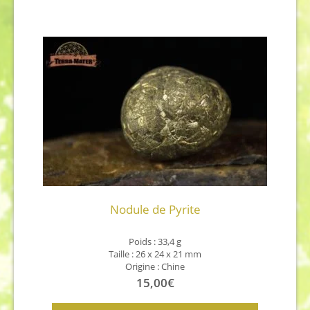
était :
est :
425,00€.
380,00€.
Nodule de Pyrite
Poids : 33,4 g
Taille : 26 x 24 x 21 mm
Origine : Chine
15,00
€