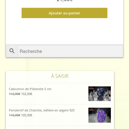
Ajouter au panier
À SAISIR
Cabochon de Piétersite 5 cm
Le
Le
112,00
€
102,00
€
prix
prix
initial
actuel
était :
est :
Pendentif de Charoïte, bélière en argent 925
112,00€.
102,00€.
Le
Le
115,00
€
105,00
€
prix
prix
initial
actuel