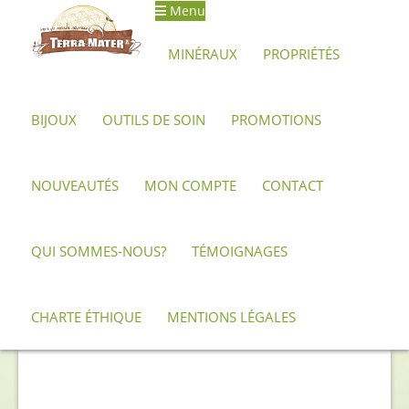
Menu
Aller
Aller
à
au
MINÉRAUX
PROPRIÉTÉS
la
contenu
navigation
BIJOUX
OUTILS DE SOIN
PROMOTIONS
Accueil
Archives
Pyrite dollar
NOUVEAUTÉS
MON COMPTE
CONTACT
QUI SOMMES-NOUS?
TÉMOIGNAGES
CHARTE ÉTHIQUE
MENTIONS LÉGALES