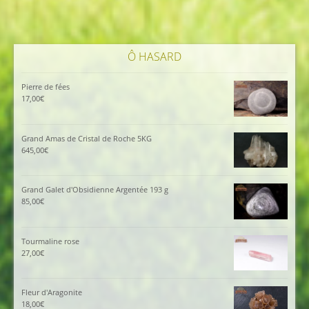
Ô HASARD
Pierre de fées
17,00
€
Grand Amas de Cristal de Roche 5KG
645,00
€
Grand Galet d'Obsidienne Argentée 193 g
85,00
€
Tourmaline rose
27,00
€
Fleur d'Aragonite
18,00
€