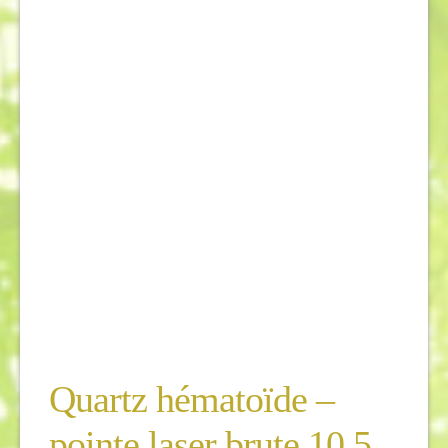
Quartz hématoïde –
pointe laser brute 10,5