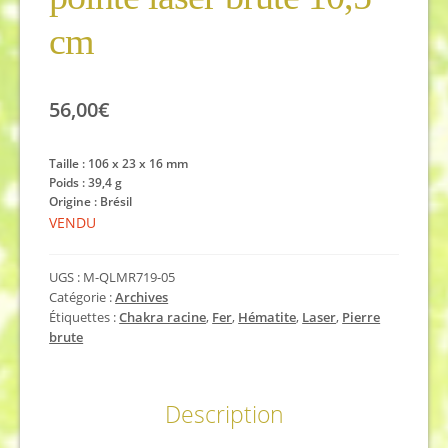
cm
56,00
€
Taille : 106 x 23 x 16 mm
Poids : 39,4 g
Origine : Brésil
VENDU
UGS :
M-QLMR719-05
Catégorie :
Archives
Étiquettes :
Chakra racine
,
Fer
,
Hématite
,
Laser
,
Pierre
brute
Description