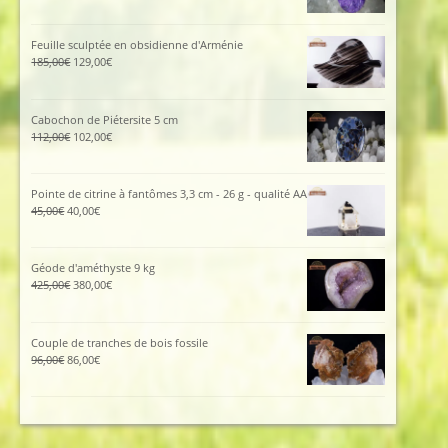
prix
prix
initial
actuel
était :
est :
Feuille sculptée en obsidienne d'Arménie
115,00€.
105,00€.
Le
Le
185,00
€
129,00
€
prix
prix
initial
actuel
était :
est :
Cabochon de Piétersite 5 cm
185,00€.
129,00€.
Le
Le
112,00
€
102,00
€
prix
prix
initial
actuel
était :
est :
Pointe de citrine à fantômes 3,3 cm - 26 g - qualité AA
112,00€.
102,00€.
Le
Le
45,00
€
40,00
€
prix
prix
initial
actuel
était :
est :
Géode d'améthyste 9 kg
45,00€.
40,00€.
Le
Le
425,00
€
380,00
€
prix
prix
initial
actuel
était :
est :
Couple de tranches de bois fossile
425,00€.
380,00€.
Le
Le
96,00
€
86,00
€
prix
prix
initial
actuel
était :
est :
96,00€.
86,00€.