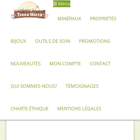
Menu
Aller
Aller
à
au
MINÉRAUX
PROPRIÉTÉS
la
contenu
navigation
BIJOUX
OUTILS DE SOIN
PROMOTIONS
Accueil
Archives
Quartz hématoïde – pointe laser brute 10,5
cm
NOUVEAUTÉS
MON COMPTE
CONTACT
QUI SOMMES-NOUS?
TÉMOIGNAGES
CHARTE ÉTHIQUE
MENTIONS LÉGALES