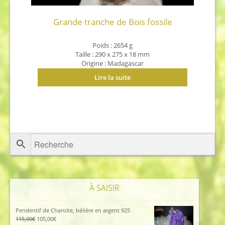
Grande tranche de Bois fossile
Poids : 2654 g
Taille : 290 x 275 x 18 mm
Origine : Madagascar
Lire la suite
À SAISIR
Pendentif de Charoïte, bélière en argent 925
Le
Le
115,00
€
105,00
€