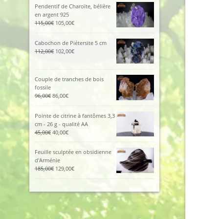
était :
est :
Pendentif de Charoïte, bélière
425,00€.
380,00€.
en argent 925
Le
Le
115,00
€
105,00
€
prix
prix
initial
actuel
Cabochon de Piétersite 5 cm
était :
est :
Le
Le
112,00
€
102,00
€
115,00€.
105,00€.
prix
prix
initial
actuel
était :
est :
Couple de tranches de bois
112,00€.
102,00€.
fossile
Le
Le
96,00
€
86,00
€
prix
prix
initial
actuel
Pointe de citrine à fantômes 3,3
était :
est :
cm - 26 g - qualité AA
96,00€.
86,00€.
Le
Le
45,00
€
40,00
€
prix
prix
initial
actuel
Feuille sculptée en obsidienne
était :
est :
d'Arménie
45,00€.
40,00€.
Le
Le
185,00
€
129,00
€
prix
prix
initial
actuel
était :
est :
185,00€.
129,00€.