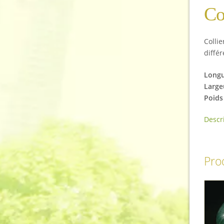
Co
Collie
diffé
Longu
Large
Poids
Descr
Prod