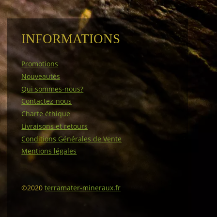
INFORMATIONS
Promotions
Nouveautés
Qui sommes-nous?
Contactez-nous
Charte éthique
Livraisons et retours
Conditions Générales de Vente
Mentions légales
©2020
terramater-mineraux.fr