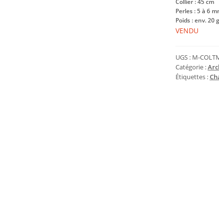
Collier : 45 cm
Perles : 5 à 6 
Poids : env. 20 
VENDU
UGS :
M-COLT
Catégorie :
Arc
Étiquettes :
Ch