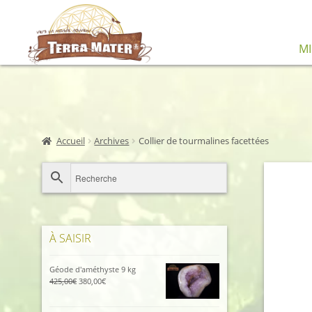
Aller
Aller
M
à
au
la
contenu
navigation
Accueil
Archives
Collier de tourmalines facettées
À SAISIR
Géode d'améthyste 9 kg
Le
Le
425,00
€
380,00
€
prix
prix
initial
actuel