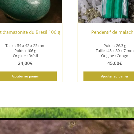
t d’amazonite du Brésil 106 g
Pendentif de malach
Taille : 54 x 42 x 25 mm
Poids : 26,3 g
Poids : 106 g
Taille : 45 x 30 x 7 mm
Origine : Brésil
Origine : Congo
24,00
€
45,00
€
Ajouter au panier
Ajouter au panier