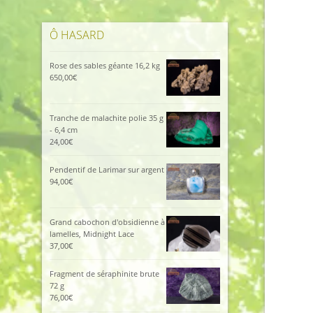
Ô HASARD
Rose des sables géante 16,2 kg
650,00
€
Tranche de malachite polie 35 g
- 6,4 cm
24,00
€
Pendentif de Larimar sur argent
94,00
€
Grand cabochon d'obsidienne à
lamelles, Midnight Lace
37,00
€
Fragment de séraphinite brute
72 g
76,00
€