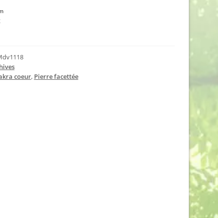
mm
g
Mdv1118
hives
akra coeur
,
Pierre facettée