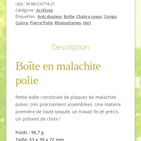
UGS :
M-MLCH718-21
Catégorie :
Archives
Étiquettes :
Anti douleur
,
Boîte
,
Chakra coeur
,
Congo
,
Cuivre
,
Pierre Polie
,
Rhumatismes
,
Vert
Description
Boîte en malachite
polie
Petite boîte constituée de plaques de malachite
polies, très précisément assemblées. Une matière
première de toute beauté, un travail fin et précis.
Un présent de choix !
Poids : 90,7 g
Taille: 53 x 39 x 22 mm