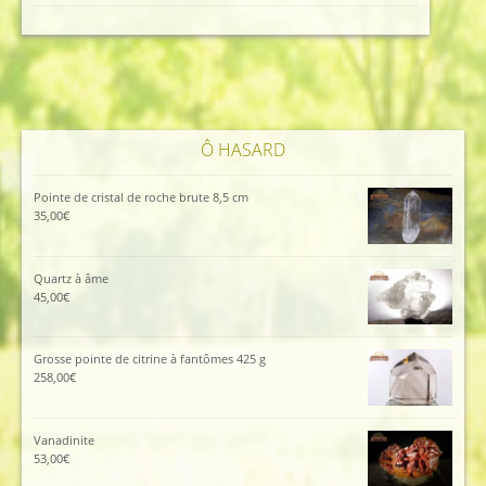
initial
actuel
était :
est :
115,00€.
105,00€.
Ô HASARD
Pointe de cristal de roche brute 8,5 cm
35,00
€
Quartz à âme
45,00
€
Grosse pointe de citrine à fantômes 425 g
258,00
€
Vanadinite
53,00
€