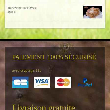
Tranche de Bois fossile
48,00
€
PAIEMENT 100% SÉCURISÉ
avec cryptage SSL
Livraison gratuite