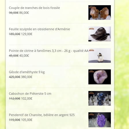
Couple de tranches de bois fossile
Le
Le
96,00
€
86,00
€
prix
prix
initial
actuel
était :
est :
Feuille sculptée en obsidienne d'Arménie
96,00€.
86,00€.
Le
Le
185,00
€
129,00
€
prix
prix
initial
actuel
était :
est :
Pointe de citrine à fantômes 3,3 cm - 26 g - qualité AA
185,00€.
129,00€.
Le
Le
45,00
€
40,00
€
prix
prix
initial
actuel
était :
est :
Géode d'améthyste 9 kg
45,00€.
40,00€.
Le
Le
425,00
€
380,00
€
prix
prix
initial
actuel
était :
est :
Cabochon de Piétersite 5 cm
425,00€.
380,00€.
Le
Le
112,00
€
102,00
€
prix
prix
initial
actuel
était :
est :
Pendentif de Charoïte, bélière en argent 925
112,00€.
102,00€.
Le
Le
115,00
€
105,00
€
prix
prix