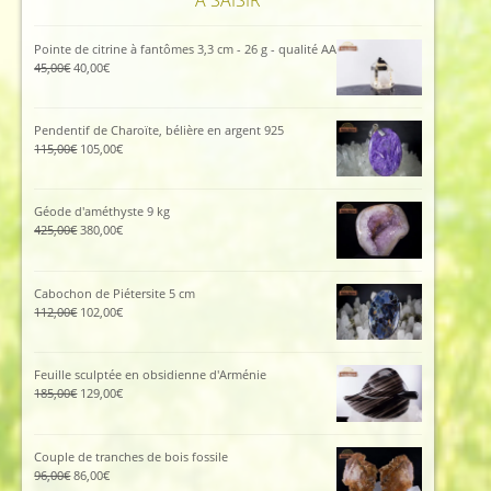
Pointe de citrine à fantômes 3,3 cm - 26 g - qualité AA
Le
Le
45,00
€
40,00
€
prix
prix
initial
actuel
était :
est :
Pendentif de Charoïte, bélière en argent 925
45,00€.
40,00€.
Le
Le
115,00
€
105,00
€
prix
prix
initial
actuel
était :
est :
Géode d'améthyste 9 kg
115,00€.
105,00€.
Le
Le
425,00
€
380,00
€
prix
prix
initial
actuel
était :
est :
Cabochon de Piétersite 5 cm
425,00€.
380,00€.
Le
Le
112,00
€
102,00
€
prix
prix
initial
actuel
était :
est :
Feuille sculptée en obsidienne d'Arménie
112,00€.
102,00€.
Le
Le
185,00
€
129,00
€
prix
prix
initial
actuel
était :
est :
Couple de tranches de bois fossile
185,00€.
129,00€.
Le
Le
96,00
€
86,00
€