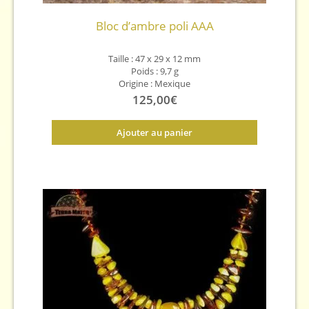
Bloc d’ambre poli AAA
Taille : 47 x 29 x 12 mm
Poids : 9,7 g
Origine : Mexique
125,00
€
Ajouter au panier