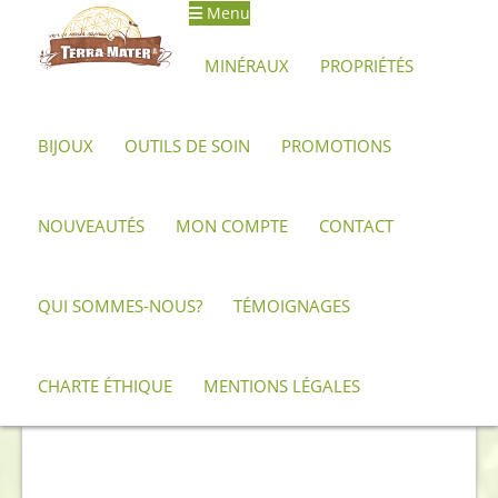
Menu
Aller
Aller
à
au
MINÉRAUX
PROPRIÉTÉS
la
contenu
navigation
BIJOUX
OUTILS DE SOIN
PROMOTIONS
Accueil
Archives
Boîte en malachite
NOUVEAUTÉS
MON COMPTE
CONTACT
QUI SOMMES-NOUS?
TÉMOIGNAGES
CHARTE ÉTHIQUE
MENTIONS LÉGALES