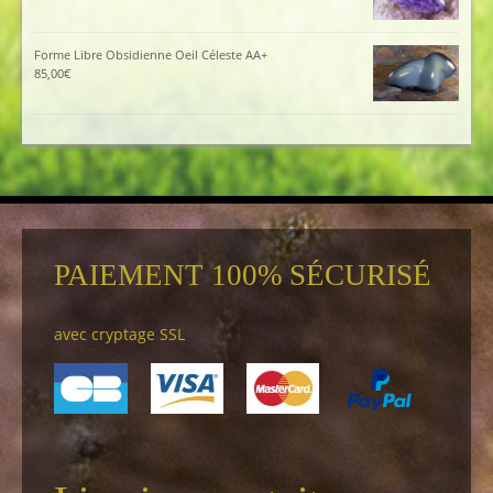
Forme Libre Obsidienne Oeil Céleste AA+
85,00
€
PAIEMENT 100% SÉCURISÉ
avec cryptage SSL