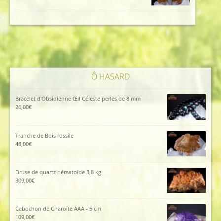
prix
prix
initial
actuel
était :
est :
96,00€.
86,00€.
Ô HASARD
Bracelet d'Obsidienne Œil Céleste perles de 8 mm
26,00
€
Tranche de Bois fossile
48,00
€
Druse de quartz hématoïde 3,8 kg
309,00
€
Cabochon de Charoïte AAA - 5 cm
109,00
€