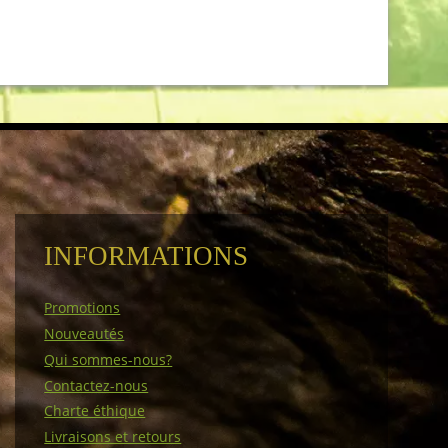
INFORMATIONS
Promotions
Nouveautés
Qui sommes-nous?
Contactez-nous
Charte éthique
Livraisons et retours