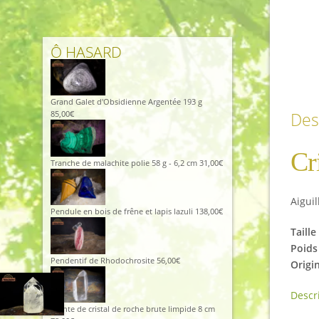
Ô HASARD
Grand Galet d'Obsidienne Argentée 193 g
Des
85,00
€
Cr
Tranche de malachite polie 58 g - 6,2 cm
31,00
€
Aiguil
Pendule en bois de frêne et lapis lazuli
138,00
€
Taille
Poids 
Pendentif de Rhodochrosite
56,00
€
Origi
Descr
Pointe de cristal de roche brute limpide 8 cm