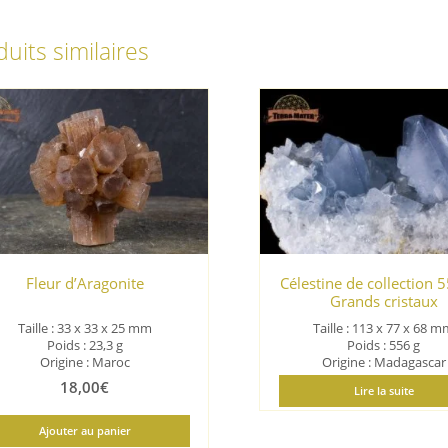
uits similaires
Fleur d’Aragonite
Célestine de collection 5
Grands cristaux
Taille : 33 x 33 x 25 mm
Taille : 113 x 77 x 68 
Poids : 23,3 g
Poids : 556 g
Origine : Maroc
Origine : Madagascar
18,00
€
Lire la suite
Ajouter au panier