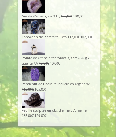
prix
prix
initial
actuel
était :
est :
96,00€.
86,00€.
Le
Le
Géode d'améthyste 9 kg
425,00
€
380,00
€
prix
prix
initial
actuel
était :
est :
425,00€.
380,00€.
Le
Le
Cabochon de Piétersite 5 cm
112,00
€
102,00
€
prix
prix
initial
actuel
était :
est :
112,00€.
102,00€.
Pointe de citrine à fantômes 3,3 cm - 26 g -
Le
Le
qualité AA
45,00
€
40,00
€
prix
prix
initial
actuel
était :
est :
45,00€.
40,00€.
Pendentif de Charoïte, bélière en argent 925
Le
Le
115,00
€
105,00
€
prix
prix
initial
actuel
était :
est :
115,00€.
105,00€.
Feuille sculptée en obsidienne d'Arménie
Le
Le
185,00
€
129,00
€
prix
prix
initial
actuel
était :
est :
185,00€.
129,00€.