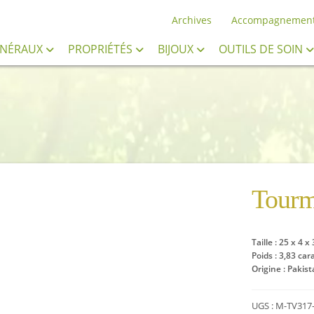
Archives
Accompagnemen
INÉRAUX
PROPRIÉTÉS
BIJOUX
OUTILS DE SOIN
Tourm
Taille : 25 x 4 
Poids : 3,83 car
Origine : Pakis
UGS :
M-TV317