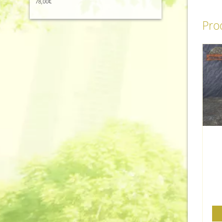
78,00
€
Prod