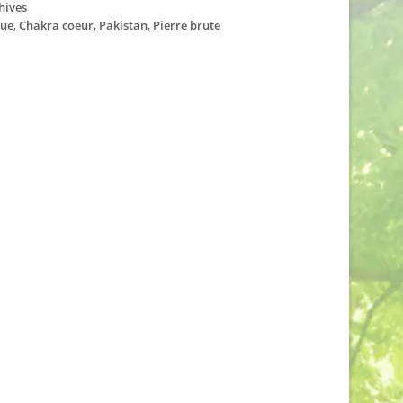
hives
eue
,
Chakra coeur
,
Pakistan
,
Pierre brute