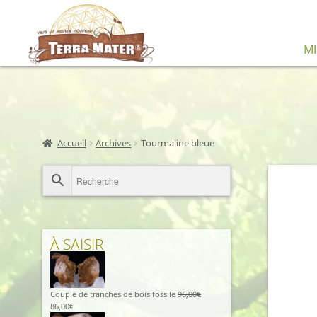
Aller
Aller
M
à
au
la
contenu
navigation
Accueil
Archives
Tourmaline bleue
À SAISIR
Couple de tranches de bois fossile
96,00
€
Le
Le
86,00
€